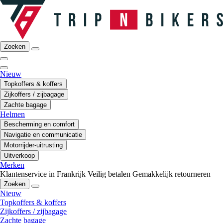
Zoeken
Nieuw
Topkoffers & koffers
Zijkoffers / zijbagage
Zachte bagage
Helmen
Bescherming en comfort
Navigatie en communicatie
Motorrijder-uitrusting
Uitverkoop
Merken
Klantenservice in Frankrijk
Veilig betalen
Gemakkelijk retourneren
Zoeken
Nieuw
Topkoffers & koffers
Zijkoffers / zijbagage
Zachte bagage