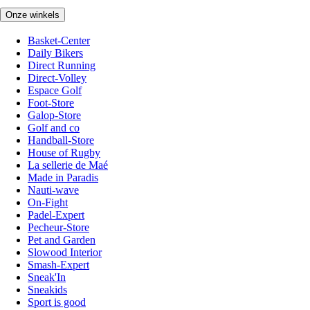
Onze winkels
Basket-Center
Daily Bikers
Direct Running
Direct-Volley
Espace Golf
Foot-Store
Galop-Store
Golf and co
Handball-Store
House of Rugby
La sellerie de Maé
Made in Paradis
Nauti-wave
On-Fight
Padel-Expert
Pecheur-Store
Pet and Garden
Slowood Interior
Smash-Expert
Sneak'In
Sneakids
Sport is good