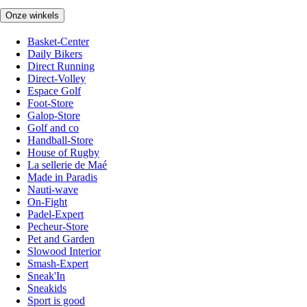
Onze winkels
Basket-Center
Daily Bikers
Direct Running
Direct-Volley
Espace Golf
Foot-Store
Galop-Store
Golf and co
Handball-Store
House of Rugby
La sellerie de Maé
Made in Paradis
Nauti-wave
On-Fight
Padel-Expert
Pecheur-Store
Pet and Garden
Slowood Interior
Smash-Expert
Sneak'In
Sneakids
Sport is good