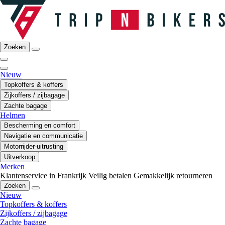
Zoeken
Nieuw
Topkoffers & koffers
Zijkoffers / zijbagage
Zachte bagage
Helmen
Bescherming en comfort
Navigatie en communicatie
Motorrijder-uitrusting
Uitverkoop
Merken
Klantenservice in Frankrijk
Veilig betalen
Gemakkelijk retourneren
Zoeken
Nieuw
Topkoffers & koffers
Zijkoffers / zijbagage
Zachte bagage