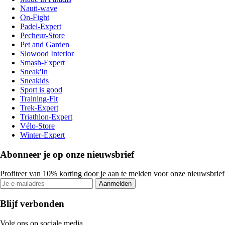
Nauti-wave
On-Fight
Padel-Expert
Pecheur-Store
Pet and Garden
Slowood Interior
Smash-Expert
Sneak'In
Sneakids
Sport is good
Training-Fit
Trek-Expert
Triathlon-Expert
Vélo-Store
Winter-Expert
Abonneer je op onze nieuwsbrief
Profiteer van 10% korting door je aan te melden voor onze nieuwsbrief
Aanmelden
Blijf verbonden
Volg ons op sociale media