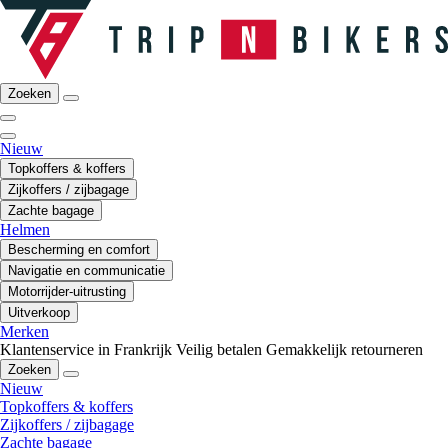
Zoeken
Nieuw
Topkoffers & koffers
Zijkoffers / zijbagage
Zachte bagage
Helmen
Bescherming en comfort
Navigatie en communicatie
Motorrijder-uitrusting
Uitverkoop
Merken
Klantenservice in Frankrijk
Veilig betalen
Gemakkelijk retourneren
Zoeken
Nieuw
Topkoffers & koffers
Zijkoffers / zijbagage
Zachte bagage