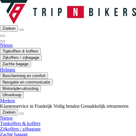
Zoeken
Nieuw
Topkoffers & koffers
Zijkoffers / zijbagage
Zachte bagage
Helmen
Bescherming en comfort
Navigatie en communicatie
Motorrijder-uitrusting
Uitverkoop
Merken
Klantenservice in Frankrijk
Veilig betalen
Gemakkelijk retourneren
Zoeken
Nieuw
Topkoffers & koffers
Zijkoffers / zijbagage
Zachte bagage