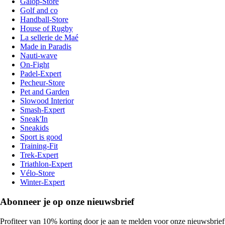
Galop-Store
Golf and co
Handball-Store
House of Rugby
La sellerie de Maé
Made in Paradis
Nauti-wave
On-Fight
Padel-Expert
Pecheur-Store
Pet and Garden
Slowood Interior
Smash-Expert
Sneak'In
Sneakids
Sport is good
Training-Fit
Trek-Expert
Triathlon-Expert
Vélo-Store
Winter-Expert
Abonneer je op onze nieuwsbrief
Profiteer van 10% korting door je aan te melden voor onze nieuwsbrief