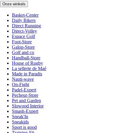
Onze winkels
Basket-Center
Daily Bikers
Direct Running
Direct-Volley
Espace Golf
Foot-Store
Galop-Store
Golf and co
Handball-Store
House of Rugby
La sellerie de Maé
Made in Paradis
Nauti-wave
On-Fight
Padel-Expert
Pecheur-Store
Pet and Garden
Slowood Interior
Smash-Expert
Sneak'In
Sneakids
Sport is good
Training-Fit