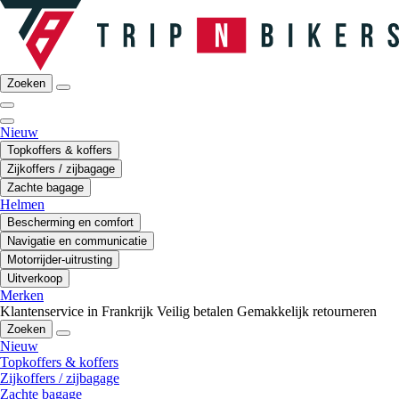
Zoeken
Nieuw
Topkoffers & koffers
Zijkoffers / zijbagage
Zachte bagage
Helmen
Bescherming en comfort
Navigatie en communicatie
Motorrijder-uitrusting
Uitverkoop
Merken
Klantenservice in Frankrijk
Veilig betalen
Gemakkelijk retourneren
Zoeken
Nieuw
Topkoffers & koffers
Zijkoffers / zijbagage
Zachte bagage