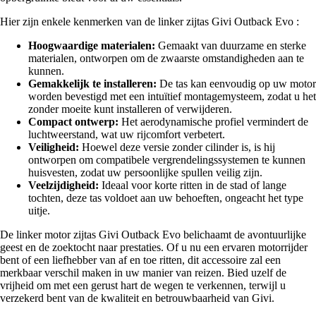
Hier zijn enkele kenmerken van de linker zijtas Givi Outback Evo :
Hoogwaardige materialen:
Gemaakt van duurzame en sterke
materialen, ontworpen om de zwaarste omstandigheden aan te
kunnen.
Gemakkelijk te installeren:
De tas kan eenvoudig op uw motor
worden bevestigd met een intuïtief montagemysteem, zodat u het
zonder moeite kunt installeren of verwijderen.
Compact ontwerp:
Het aerodynamische profiel vermindert de
luchtweerstand, wat uw rijcomfort verbetert.
Veiligheid:
Hoewel deze versie zonder cilinder is, is hij
ontworpen om compatibele vergrendelingssystemen te kunnen
huisvesten, zodat uw persoonlijke spullen veilig zijn.
Veelzijdigheid:
Ideaal voor korte ritten in de stad of lange
tochten, deze tas voldoet aan uw behoeften, ongeacht het type
uitje.
De linker motor zijtas Givi Outback Evo belichaamt de avontuurlijke
geest en de zoektocht naar prestaties. Of u nu een ervaren motorrijder
bent of een liefhebber van af en toe ritten, dit accessoire zal een
merkbaar verschil maken in uw manier van reizen. Bied uzelf de
vrijheid om met een gerust hart de wegen te verkennen, terwijl u
verzekerd bent van de kwaliteit en betrouwbaarheid van Givi.