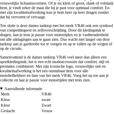
vrouwelijke lichaamsvormen. Of je nu klein of groot, slank of volslank
bent, je vindt zeker de maat die bij je past voor optimaal comfort. En
met zijn kwaliteitsafwerking kun je hem keer op keer dragen zonder
dat hij vervormt of vervaagt.
Ten slotte is deze dames tanktop met het merk VR46 ook een symbool
van competitiegeest en zelfoverschrijding. Door dit kledingstuk te
dragen, laat je trots je passie voor motorrijden en je vastberadenheid
om alle uitdagingen aan te gaan zien. Dus wacht niet langer om deze
tanktop aan je garderobe toe te voegen en op te vallen op de wegen of
op de circuits.
Samenvattend is de dames tanktop VR46 veel meer dan alleen een
sportkledingstuk; het is een echt modeaccessoire dat comfort, stijl en
prestaties combineert. Met zijn iconische logo, vrouwelijke snit en
kwaliteitsafwerking is het een onmisbaar item voor alle
motoliefhebbers en fans van het merk VR46. Voeg het nu toe aan je
collectie en laat je passie voor motorrijden met trots zien.
Aanvullende informatie
Merk
VR46
Kleur
zwart
Kleur
Zwart
Geslacht
Vrouw