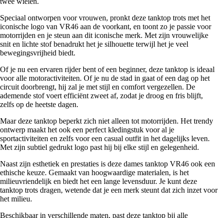
twee wielen.
Speciaal ontworpen voor vrouwen, pronkt deze tanktop trots met het
iconische logo van VR46 aan de voorkant, en toont zo je passie voor
motorrijden en je steun aan dit iconische merk. Met zijn vrouwelijke
snit en lichte stof benadrukt het je silhouette terwijl het je veel
bewegingsvrijheid biedt.
Of je nu een ervaren rijder bent of een beginner, deze tanktop is ideaal
voor alle motoractiviteiten. Of je nu de stad in gaat of een dag op het
circuit doorbrengt, hij zal je met stijl en comfort vergezellen. De
ademende stof voert efficiënt zweet af, zodat je droog en fris blijft,
zelfs op de heetste dagen.
Maar deze tanktop beperkt zich niet alleen tot motorrijden. Het trendy
ontwerp maakt het ook een perfect kledingstuk voor al je
sportactiviteiten en zelfs voor een casual outfit in het dagelijks leven.
Met zijn subtiel gedrukt logo past hij bij elke stijl en gelegenheid.
Naast zijn esthetiek en prestaties is deze dames tanktop VR46 ook een
ethische keuze. Gemaakt van hoogwaardige materialen, is het
milieuvriendelijk en biedt het een lange levensduur. Je kunt deze
tanktop trots dragen, wetende dat je een merk steunt dat zich inzet voor
het milieu.
Beschikbaar in verschillende maten, past deze tanktop bij alle