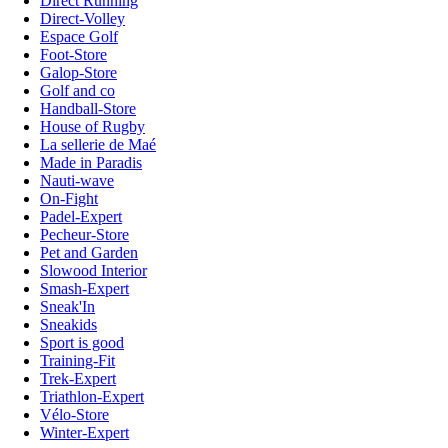
Direct Running
Direct-Volley
Espace Golf
Foot-Store
Galop-Store
Golf and co
Handball-Store
House of Rugby
La sellerie de Maé
Made in Paradis
Nauti-wave
On-Fight
Padel-Expert
Pecheur-Store
Pet and Garden
Slowood Interior
Smash-Expert
Sneak'In
Sneakids
Sport is good
Training-Fit
Trek-Expert
Triathlon-Expert
Vélo-Store
Winter-Expert