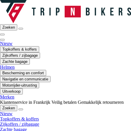
Zoeken
Nieuw
Topkoffers & koffers
Zijkoffers / zijbagage
Zachte bagage
Helmen
Bescherming en comfort
Navigatie en communicatie
Motorrijder-uitrusting
Uitverkoop
Merken
Klantenservice in Frankrijk
Veilig betalen
Gemakkelijk retourneren
Zoeken
Nieuw
Topkoffers & koffers
Zijkoffers / zijbagage
Zachte bagage