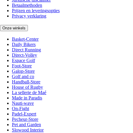
Betaalmethoden
Prijzen en leveringsopties
Privacy verklaring
Onze winkels
Basket-Center
Daily Bikers
Direct Running
Direct-Volley
Espace Golf
Foot-Store
Galop-Store
Golf and co
Handball-Store
House of Rugby
La sellerie de Maé
Made in Paradis
Nauti-wave
On-Fight
Padel-Expert
Pecheur-Store
Pet and Garden
Slowood Interior