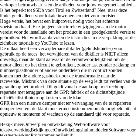
verkoper betrouwbaar is en de artikelen voor jouw wegennet aanbiedt.
Is het beperkt tot 95Db voor Tirol en Zwitserland? Nee, maar deze
limiet geldt alleen voor lokale inwoners en niet voor toeristen.
Hoge versie, het bevat een kuipcover, nodig voor het achterste
voetsteun draad. Er zijn geen structurele wijzigingen aan de motor
vereist voor de installatie om het product in een goedgekeurde versie te
gebruiken. Het wordt aanbevolen de instructies in de verpakking of de
zichtbare tutorials op YouTube te lezen.
De uitlaat heeft een verwijderbare dbkiller (geluidslimieter) voor
gebruik op de races, het verwijderen van de dbkiller is NIET alleen
onwettig, maar de klant aanvaardt de verantwoordelijkheid om de
motor alleen op het circuit te gebruiken, zonder tas, zonder zaklamp en
nummerplaathouder of andere onderdelen die in conflict zouden
komen met de andere gashoek door de transformatie naar de
raceversie. Misbruik van deze situatie op de weg leidt tot verlies van de
garantie op het product. Dit geldt vanaf de aankoop, met recht op
reparatie met teruggave aan de GPR fabriek of de dichtstbijzijnde
officiële distributeur op kosten van de klant.
GPR kan een nieuwe demper niet ter vervanging van de te repareren
demper leveren; de klant moet ermee instemmen om de originele uitlaat
opnieuw te monteren of wachten op de standaard tijd voor reparatie.
Bekijk meerOntwerp en ontwikkeling WebSoftware voor
tekstverwerkingBekijk meerOntwikkelingshulpmiddelenSoftware voor
tekstverwerkingProgrammeringBekijk