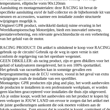
temperaturen, elliptische vorm 90x120mm
Aansluiting en montagematerialen: deze RACING kit bevat de
specifieke aansluiting en/of de half-collector en de bijbehorende kit van
steunen en accessoires, waarmee een installatie zonder structurele
wijzigingen mogelijk is.
Origineel GPR product, ontwikkeld dankzij ruime ervaring in het
Wereldkampioenschap Motorrijden, biedt een innovatief ontwerp,
prestatieverbetering, een relevante gewichtsreductie en een verbetering
van het geluid van de motor.
RACING PRODUCT: Dit artikel is uitsluitend te koop voor RACING
gebruik op de circuits! Gebruik op de weg in open versie is niet
conform de regelgeving van het openbare wegennet.
GEEN DBKILLER: als racing product, zijn er geen dbkillers voor het
geluid of katalysatoren meegeleverd, het is een 100% sportartikel.
Het gebruik van raceartikelen kan in sommige gevallen een
herprogrammering van de ECU vereisen, vooral in het geval van extra
wijzigingen zoals de installatie van een sportfilter.
Montagetips: GPR producten zijn plug and play, het wordt aanbevolen
de producten te installeren in een professionele werkplaats, er worden
geen klachten geaccepteerd voor installaties die thuis zijn uitgevoerd.
Als je online koopt, wordt het aanbevolen om het product te kopen bij
een verkoper in JOUW LAND om ervoor te zorgen dat het artikel met
de juiste goedkeuringen aankomt die ook moeten voldoen aan de
lokale wetgeving. Zorg ervoor dat je voordat je koopt, controleert of de