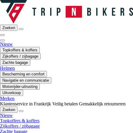
Zoeken
Nieuw
Topkoffers & koffers
Zijkoffers / zijbagage
Zachte bagage
Helmen
Bescherming en comfort
Navigatie en communicatie
Motorrijder-uitrusting
Uitverkoop
Merken
Klantenservice in Frankrijk
Veilig betalen
Gemakkelijk retourneren
Zoeken
Nieuw
Topkoffers & koffers
Zijkoffers / zijbagage
Zachte bagage