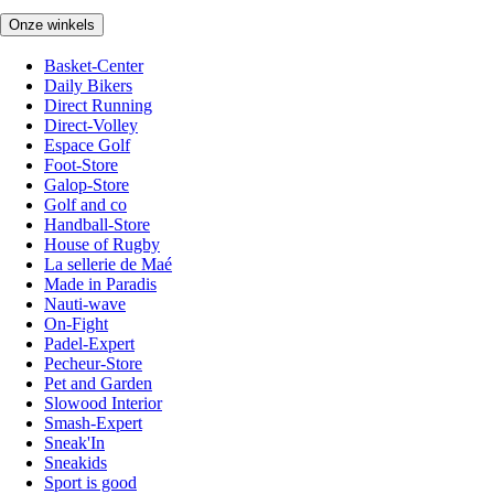
Onze winkels
Basket-Center
Daily Bikers
Direct Running
Direct-Volley
Espace Golf
Foot-Store
Galop-Store
Golf and co
Handball-Store
House of Rugby
La sellerie de Maé
Made in Paradis
Nauti-wave
On-Fight
Padel-Expert
Pecheur-Store
Pet and Garden
Slowood Interior
Smash-Expert
Sneak'In
Sneakids
Sport is good