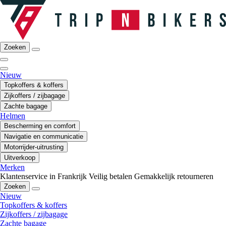
Zoeken
Nieuw
Topkoffers & koffers
Zijkoffers / zijbagage
Zachte bagage
Helmen
Bescherming en comfort
Navigatie en communicatie
Motorrijder-uitrusting
Uitverkoop
Merken
Klantenservice in Frankrijk
Veilig betalen
Gemakkelijk retourneren
Zoeken
Nieuw
Topkoffers & koffers
Zijkoffers / zijbagage
Zachte bagage