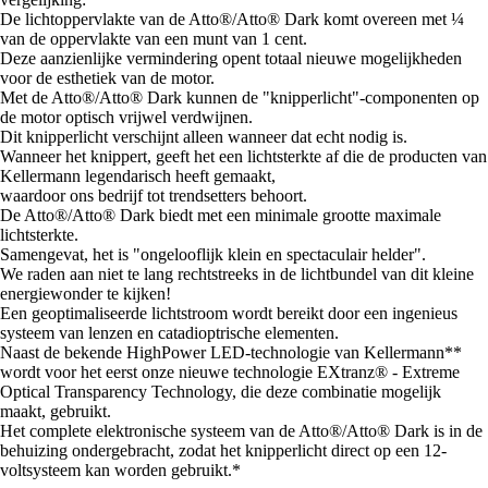
De lichtoppervlakte van de Atto®/Atto® Dark komt overeen met ¼
van de oppervlakte van een munt van 1 cent.
Deze aanzienlijke vermindering opent totaal nieuwe mogelijkheden
voor de esthetiek van de motor.
Met de Atto®/Atto® Dark kunnen de "knipperlicht"-componenten op
de motor optisch vrijwel verdwijnen.
Dit knipperlicht verschijnt alleen wanneer dat echt nodig is.
Wanneer het knippert, geeft het een lichtsterkte af die de producten van
Kellermann legendarisch heeft gemaakt,
waardoor ons bedrijf tot trendsetters behoort.
De Atto®/Atto® Dark biedt met een minimale grootte maximale
lichtsterkte.
Samengevat, het is "ongelooflijk klein en spectaculair helder".
We raden aan niet te lang rechtstreeks in de lichtbundel van dit kleine
energiewonder te kijken!
Een geoptimaliseerde lichtstroom wordt bereikt door een ingenieus
systeem van lenzen en catadioptrische elementen.
Naast de bekende HighPower LED-technologie van Kellermann**
wordt voor het eerst onze nieuwe technologie EXtranz® - Extreme
Optical Transparency Technology, die deze combinatie mogelijk
maakt, gebruikt.
Het complete elektronische systeem van de Atto®/Atto® Dark is in de
behuizing ondergebracht, zodat het knipperlicht direct op een 12-
voltsysteem kan worden gebruikt.*