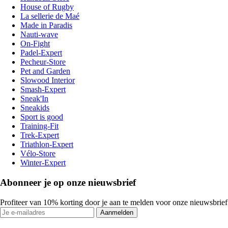
House of Rugby
La sellerie de Maé
Made in Paradis
Nauti-wave
On-Fight
Padel-Expert
Pecheur-Store
Pet and Garden
Slowood Interior
Smash-Expert
Sneak'In
Sneakids
Sport is good
Training-Fit
Trek-Expert
Triathlon-Expert
Vélo-Store
Winter-Expert
Abonneer je op onze nieuwsbrief
Profiteer van 10% korting door je aan te melden voor onze nieuwsbrief
Aanmelden