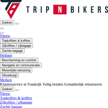
Zoeken
Nieuw
Topkoffers & koffers
Zijkoffers / zijbagage
Zachte bagage
Helmen
Bescherming en comfort
Navigatie en communicatie
Motorrijder-uitrusting
Uitverkoop
Merken
Klantenservice in Frankrijk
Veilig betalen
Gemakkelijk retourneren
Zoeken
Nieuw
Topkoffers & koffers
Zijkoffers / zijbagage
Zachte bagage