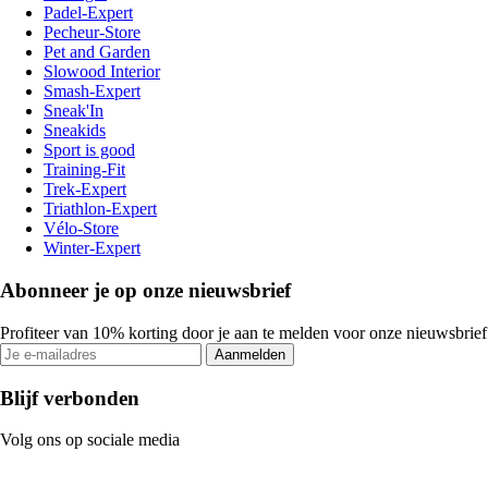
Padel-Expert
Pecheur-Store
Pet and Garden
Slowood Interior
Smash-Expert
Sneak'In
Sneakids
Sport is good
Training-Fit
Trek-Expert
Triathlon-Expert
Vélo-Store
Winter-Expert
Abonneer je op onze nieuwsbrief
Profiteer van 10% korting door je aan te melden voor onze nieuwsbrief
Aanmelden
Blijf verbonden
Volg ons op sociale media