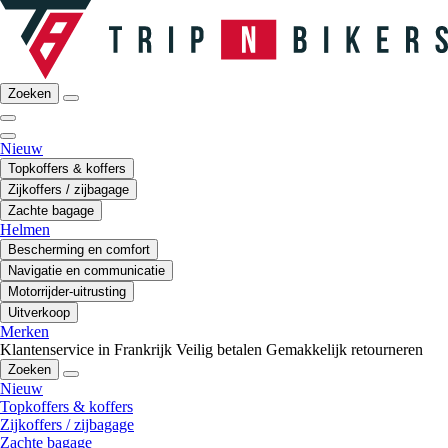
Zoeken
Nieuw
Topkoffers & koffers
Zijkoffers / zijbagage
Zachte bagage
Helmen
Bescherming en comfort
Navigatie en communicatie
Motorrijder-uitrusting
Uitverkoop
Merken
Klantenservice in Frankrijk
Veilig betalen
Gemakkelijk retourneren
Zoeken
Nieuw
Topkoffers & koffers
Zijkoffers / zijbagage
Zachte bagage