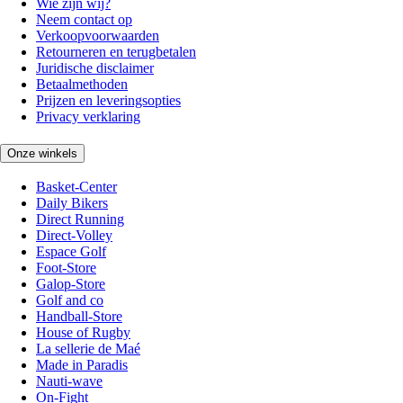
Wie zijn wij?
Neem contact op
Verkoopvoorwaarden
Retourneren en terugbetalen
Juridische disclaimer
Betaalmethoden
Prijzen en leveringsopties
Privacy verklaring
Onze winkels
Basket-Center
Daily Bikers
Direct Running
Direct-Volley
Espace Golf
Foot-Store
Galop-Store
Golf and co
Handball-Store
House of Rugby
La sellerie de Maé
Made in Paradis
Nauti-wave
On-Fight