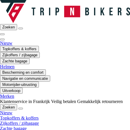
Zoeken
Nieuw
Topkoffers & koffers
Zijkoffers / zijbagage
Zachte bagage
Helmen
Bescherming en comfort
Navigatie en communicatie
Motorrijder-uitrusting
Uitverkoop
Merken
Klantenservice in Frankrijk
Veilig betalen
Gemakkelijk retourneren
Zoeken
Nieuw
Topkoffers & koffers
Zijkoffers / zijbagage
Zachte bagage