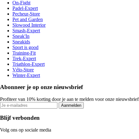
On-Fight
Padel-Expert
Pecheur-Store
Pet and Garden
Slowood Interior
Smash-Expert
Sneak'In
Sneakids
Sport is good
Training-Fit
Trek-Expert
Triathlon-Expert
Vélo-Store
Winter-Expert
Abonneer je op onze nieuwsbrief
Profiteer van 10% korting door je aan te melden voor onze nieuwsbrief
Aanmelden
Blijf verbonden
Volg ons op sociale media