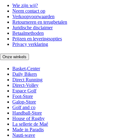
Wie zijn wij?
Neem contact op
Verkoopvoorwaarden
Retourneren en terugbetalen
Juridische disclaimer
Betaalmethoden
Prijzen en leveringsopties
Privacy verklaring
Onze winkels
Basket-Center
Daily Bikers
Direct Running
Direct-Volley
Espace Golf
Foot-Store
Galop-Store
Golf and co
Handball-Store
House of Rugby
La sellerie de Maé
Made in Paradis
Nauti-wave