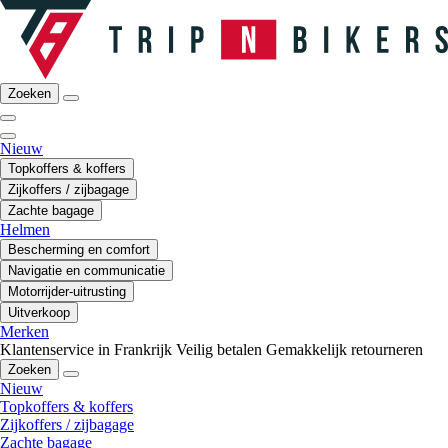
Zoeken
Nieuw
Topkoffers & koffers
Zijkoffers / zijbagage
Zachte bagage
Helmen
Bescherming en comfort
Navigatie en communicatie
Motorrijder-uitrusting
Uitverkoop
Merken
Klantenservice in Frankrijk
Veilig betalen
Gemakkelijk retourneren
Zoeken
Nieuw
Topkoffers & koffers
Zijkoffers / zijbagage
Zachte bagage