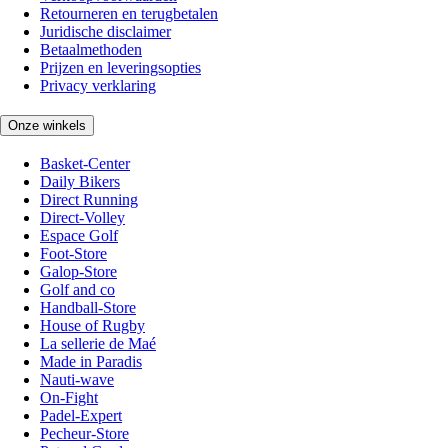
Retourneren en terugbetalen
Juridische disclaimer
Betaalmethoden
Prijzen en leveringsopties
Privacy verklaring
Onze winkels
Basket-Center
Daily Bikers
Direct Running
Direct-Volley
Espace Golf
Foot-Store
Galop-Store
Golf and co
Handball-Store
House of Rugby
La sellerie de Maé
Made in Paradis
Nauti-wave
On-Fight
Padel-Expert
Pecheur-Store