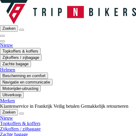
Zoeken
Nieuw
Topkoffers & koffers
Zijkoffers / zijbagage
Zachte bagage
Helmen
Bescherming en comfort
Navigatie en communicatie
Motorrijder-uitrusting
Uitverkoop
Merken
Klantenservice in Frankrijk
Veilig betalen
Gemakkelijk retourneren
Zoeken
Nieuw
Topkoffers & koffers
Zijkoffers / zijbagage
Zachte bagage