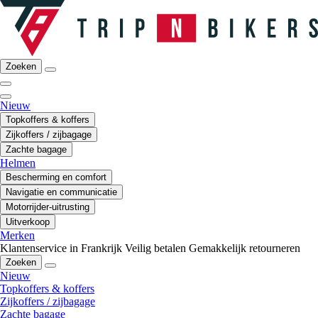
Zoeken
Nieuw
Topkoffers & koffers
Zijkoffers / zijbagage
Zachte bagage
Helmen
Bescherming en comfort
Navigatie en communicatie
Motorrijder-uitrusting
Uitverkoop
Merken
Klantenservice in Frankrijk
Veilig betalen
Gemakkelijk retourneren
Zoeken
Nieuw
Topkoffers & koffers
Zijkoffers / zijbagage
Zachte bagage