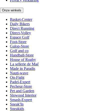
Privacy verklaring
Onze winkels
Basket-Center
Daily Bikers
Direct Running
Direct-Volley
Espace Golf
Foot-Store
Galop-Store
Golf and co
Handball-Store
House of Rugby
La sellerie de Maé
Made in Paradis
Nauti-wave
On-Fight
Padel-Expert
Pecheur-Store
Pet and Garden
Slowood Interior
Smash-Expert
Sneak'In
Sneakids