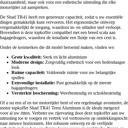
duurzaamheid, maar ook voor een esthetische uitstraling die elke
motorrijder zal aanspreken.
De Shad TR41 heeft een genereuze capaciteit, zodat u uw essentiële
dingen gemakkelijk kunt vervoeren. Het ergonomische ontwerp
vergemakkelijkt de toegang, waardoor in- en uitladen snel verloopt.
Bovendien is deze topkoffer compatibel met een breed scala aan
bagagedragers, waardoor de installatie een fluitje van een cent is.
Onder de kenmerken die dit model beroemd maken, vinden we:
Grote kwaliteit:
Sterk en licht aluminium
Moderne design:
Zorgvuldig esthetisch voor een hedendaagse
look
Ruime capaciteit:
Voldoende ruimte voor uw belangrijke
spullen
Eenvoudige installatie:
Past gemakkelijk op de meeste
bagagedragers
Versterkte bescherming:
Weerbestendig en schokbestendig
Of u nu een af en toe motorrijder bent of een regelmatige avonturier, de
motor topkoffer Shad TR41 Terra Aluminum is de ideale metgezel
voor al uw ritten. Verbeter uw rijervaring door deze topkoffer aan uw
uitrusting toe te voegen en vertrek vol vertrouwen op ontdekkingstocht
naar nieuwe horizonnen. Het robuuste ontwerp en de verfijnde