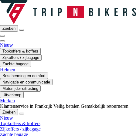
Zoeken
Nieuw
Topkoffers & koffers
Zijkoffers / zijbagage
Zachte bagage
Helmen
Bescherming en comfort
Navigatie en communicatie
Motorrijder-uitrusting
Uitverkoop
Merken
Klantenservice in Frankrijk
Veilig betalen
Gemakkelijk retourneren
Zoeken
Nieuw
Topkoffers & koffers
Zijkoffers / zijbagage
Zachte bagage