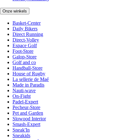
Onze winkels
Basket-Center
Daily Bikers
Direct Running
Direct-Volley
Espace Golf
Foot-Store
Galop-Store
Golf and co
Handball-Store
House of Rugby
La sellerie de Maé
Made in Paradis
Nauti-wave
On-Fight
Padel-Expert
Pecheur-Store
Pet and Garden
Slowood Interior
Smash-Expert
Sneak'In
Sneakids