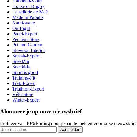
Handball-Store
House of Rugby
La sellerie de Maé
Made in Paradis
Nauti-wave
On-Fight
Padel-Expert
Pecheur-Store
Pet and Garden
Slowood Interior
Smash-Expert
Sneak'In
Sneakids
Sport is good
Training-Fit
Trek-Expert
Triathlon-Expert
Vélo-Store
Winter-Expert
Abonneer je op onze nieuwsbrief
Profiteer van 10% korting door je aan te melden voor onze nieuwsbrief
Aanmelden