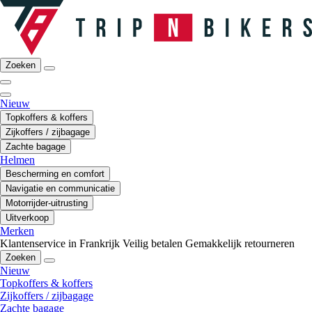
Zoeken
Nieuw
Topkoffers & koffers
Zijkoffers / zijbagage
Zachte bagage
Helmen
Bescherming en comfort
Navigatie en communicatie
Motorrijder-uitrusting
Uitverkoop
Merken
Klantenservice in Frankrijk
Veilig betalen
Gemakkelijk retourneren
Zoeken
Nieuw
Topkoffers & koffers
Zijkoffers / zijbagage
Zachte bagage