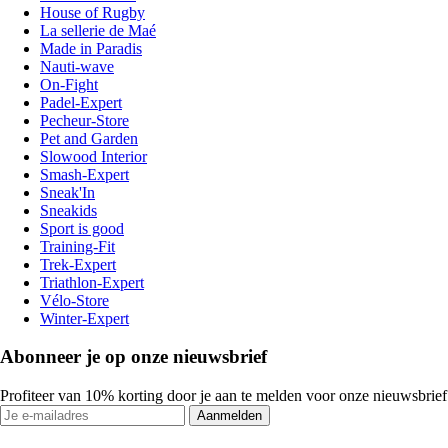
House of Rugby
La sellerie de Maé
Made in Paradis
Nauti-wave
On-Fight
Padel-Expert
Pecheur-Store
Pet and Garden
Slowood Interior
Smash-Expert
Sneak'In
Sneakids
Sport is good
Training-Fit
Trek-Expert
Triathlon-Expert
Vélo-Store
Winter-Expert
Abonneer je op onze nieuwsbrief
Profiteer van 10% korting door je aan te melden voor onze nieuwsbrief
Aanmelden