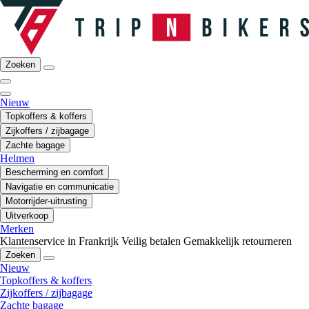
Zoeken
Nieuw
Topkoffers & koffers
Zijkoffers / zijbagage
Zachte bagage
Helmen
Bescherming en comfort
Navigatie en communicatie
Motorrijder-uitrusting
Uitverkoop
Merken
Klantenservice in Frankrijk
Veilig betalen
Gemakkelijk retourneren
Zoeken
Nieuw
Topkoffers & koffers
Zijkoffers / zijbagage
Zachte bagage