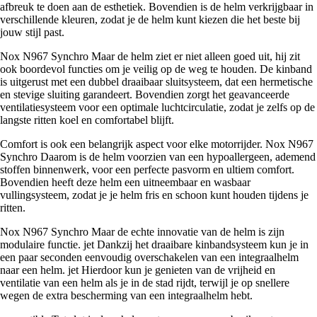
afbreuk te doen aan de esthetiek. Bovendien is de helm verkrijgbaar in
verschillende kleuren, zodat je de helm kunt kiezen die het beste bij
jouw stijl past.
Nox N967 Synchro Maar de helm ziet er niet alleen goed uit, hij zit
ook boordevol functies om je veilig op de weg te houden. De kinband
is uitgerust met een dubbel draaibaar sluitsysteem, dat een hermetische
en stevige sluiting garandeert. Bovendien zorgt het geavanceerde
ventilatiesysteem voor een optimale luchtcirculatie, zodat je zelfs op de
langste ritten koel en comfortabel blijft.
Comfort is ook een belangrijk aspect voor elke motorrijder. Nox N967
Synchro Daarom is de helm voorzien van een hypoallergeen, ademend
stoffen binnenwerk, voor een perfecte pasvorm en ultiem comfort.
Bovendien heeft deze helm een uitneembaar en wasbaar
vullingsysteem, zodat je je helm fris en schoon kunt houden tijdens je
ritten.
Nox N967 Synchro Maar de echte innovatie van de helm is zijn
modulaire functie. jet Dankzij het draaibare kinbandsysteem kun je in
een paar seconden eenvoudig overschakelen van een integraalhelm
naar een helm. jet Hierdoor kun je genieten van de vrijheid en
ventilatie van een helm als je in de stad rijdt, terwijl je op snellere
wegen de extra bescherming van een integraalhelm hebt.