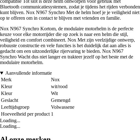
compatible Tot slot is deze helm ontworpen voor gebruik met
Bluetooth communicatiesystemen, zodat je tijdens het rijden verbonden
kunt blijven. Nox N967 Synchro Met de helm hoef je je veiligheid niet
op te offeren om in contact te blijven met vrienden en familie.
Nox N967 Synchro Kortom, de modulaire motorhelm is de perfecte
keuze voor elke motorrijder die op zoek is naar een helm die stijl,
veiligheid en comfort combineert. Nox Met zijn veelzijdige ontwerp,
robuuste constructie en vele functies is het duidelijk dat aan alles is
gedacht om een uitzonderlijke rijervaring te bieden. Nox N967
Synchro Wacht dus niet langer en trakteer jezelf op het beste met de
modulaire motorhelm.
Aanvullende informatie
Merk
Nox
Kleur
wit/rood
Kleur
Wit
Geslacht
Gemengd
Leeftijdsgroep
Volwassene
Hoeveelheid per product
1
Loading...
Loading...
Al onze merken