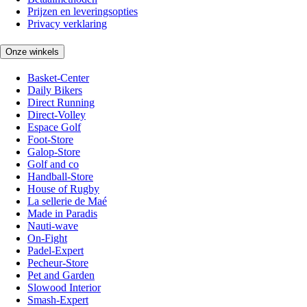
Prijzen en leveringsopties
Privacy verklaring
Onze winkels
Basket-Center
Daily Bikers
Direct Running
Direct-Volley
Espace Golf
Foot-Store
Galop-Store
Golf and co
Handball-Store
House of Rugby
La sellerie de Maé
Made in Paradis
Nauti-wave
On-Fight
Padel-Expert
Pecheur-Store
Pet and Garden
Slowood Interior
Smash-Expert