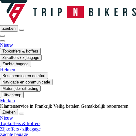
Zoeken
Nieuw
Topkoffers & koffers
Zijkoffers / zijbagage
Zachte bagage
Helmen
Bescherming en comfort
Navigatie en communicatie
Motorrijder-uitrusting
Uitverkoop
Merken
Klantenservice in Frankrijk
Veilig betalen
Gemakkelijk retourneren
Zoeken
Nieuw
Topkoffers & koffers
Zijkoffers / zijbagage
Zachte bagage