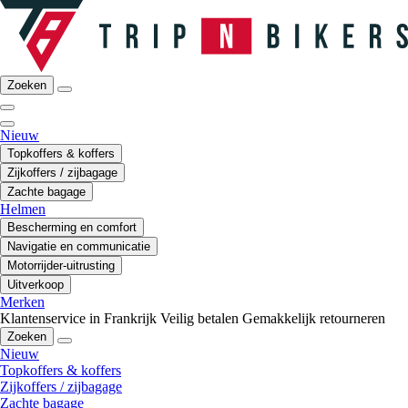
Zoeken
Nieuw
Topkoffers & koffers
Zijkoffers / zijbagage
Zachte bagage
Helmen
Bescherming en comfort
Navigatie en communicatie
Motorrijder-uitrusting
Uitverkoop
Merken
Klantenservice in Frankrijk
Veilig betalen
Gemakkelijk retourneren
Zoeken
Nieuw
Topkoffers & koffers
Zijkoffers / zijbagage
Zachte bagage