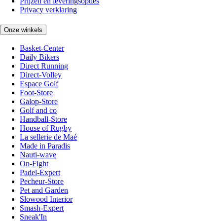
Prijzen en leveringsopties
Privacy verklaring
Onze winkels
Basket-Center
Daily Bikers
Direct Running
Direct-Volley
Espace Golf
Foot-Store
Galop-Store
Golf and co
Handball-Store
House of Rugby
La sellerie de Maé
Made in Paradis
Nauti-wave
On-Fight
Padel-Expert
Pecheur-Store
Pet and Garden
Slowood Interior
Smash-Expert
Sneak'In