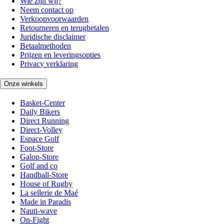
Wie zijn wij?
Neem contact op
Verkoopvoorwaarden
Retourneren en terugbetalen
Juridische disclaimer
Betaalmethoden
Prijzen en leveringsopties
Privacy verklaring
Onze winkels
Basket-Center
Daily Bikers
Direct Running
Direct-Volley
Espace Golf
Foot-Store
Galop-Store
Golf and co
Handball-Store
House of Rugby
La sellerie de Maé
Made in Paradis
Nauti-wave
On-Fight