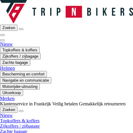
Zoeken
Nieuw
Topkoffers & koffers
Zijkoffers / zijbagage
Zachte bagage
Helmen
Bescherming en comfort
Navigatie en communicatie
Motorrijder-uitrusting
Uitverkoop
Merken
Klantenservice in Frankrijk
Veilig betalen
Gemakkelijk retourneren
Zoeken
Nieuw
Topkoffers & koffers
Zijkoffers / zijbagage
Zachte bagage