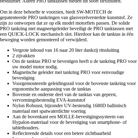
bestuurder. Alleen PRO tanktassen bieden dit soort flexibiliteit.
Om in deze behoefte te voorzien, biedt SW-MOTECH de
gepatenteerde PRO tankringen van glasvezelversterkte kunststof. Ze
zijn zo ontworpen dat ze op elk model motorfiets passen. De solide
PRO tankring met magneetgeleider beveiligt de PRO tanktassen met
een QUICK-LOCK mechanisch slot. Hierdoor kan de tanktas in één
beweging worden gemonteerd of verwijderd.
Vergrote inhoud van 16 naar 20 liter dankzij ritssluiting
2 zijvakken
Om de tanktas PRO te bevestigen heeft u de tankring PRO voor
uw model motor nodig.
Magnetische geleider met tankring PRO voor eenvoudige
bevestiging
Voorgemonteerde geleidingsrail voor de bovenste tankring voor
ergonomische aanpassing van de tanktas
Bovenste en onderste deel van de tanktas van geperst,
vervormingsbestendig EVA-kunststof
Nylon Robuust, bijzonder UV-bestendig 1680D ballistisch
materiaal met spatwaterdichte voering
Aan de bovenkant een MOLLE-bevestigingssysteem van
Hypalon-materiaal voor de bevestiging van smartphone- of
tablethouders.
Reflecterende details voor een betere zichtbaarheid