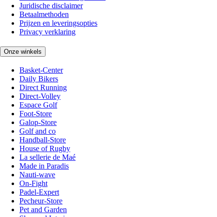
Juridische disclaimer
Betaalmethoden
Prijzen en leveringsopties
Privacy verklaring
Onze winkels
Basket-Center
Daily Bikers
Direct Running
Direct-Volley
Espace Golf
Foot-Store
Galop-Store
Golf and co
Handball-Store
House of Rugby
La sellerie de Maé
Made in Paradis
Nauti-wave
On-Fight
Padel-Expert
Pecheur-Store
Pet and Garden