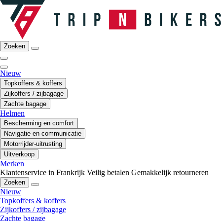
Zoeken
Nieuw
Topkoffers & koffers
Zijkoffers / zijbagage
Zachte bagage
Helmen
Bescherming en comfort
Navigatie en communicatie
Motorrijder-uitrusting
Uitverkoop
Merken
Klantenservice in Frankrijk
Veilig betalen
Gemakkelijk retourneren
Zoeken
Nieuw
Topkoffers & koffers
Zijkoffers / zijbagage
Zachte bagage