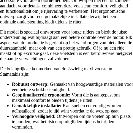
accessoire voor alle motorliefhebbers. Ontworpen met een bijzondere
aandacht voor details, combineert deze voetsteun comfort, veiligheid
en functionaliteit om je rijervaring te verbeteren. Het ergonomische
ontwerp zorgt voor een gemakkelijke installatie terwijl het een
optimale ondersteuning biedt tijdens je ritten.
Dit model is speciaal ontworpen voor jonge rijders en biedt de juiste
ondersteuning wat bijdraagt aan een betere controle over de motor. Elk
aspect van de productie is gericht op het waarborgen van niet alleen de
duurzaamheid, maar ook van een prettig gebruik. Of je nu een ritje
maakt of op excursie gaat, deze voetsteun is een betrouwbare metgezel
die aan je verwachtingen zal voldoen.
De belangrijkste kenmerken van de 2-wielig maxi voetsteun
Stamatakis zijn:
Robuust ontwerp:
Gemaakt van hoogwaardige materialen voor
een betere schokbestendigheid.
Geoptimaliseerde ergonomie:
Vorm die is aangepast om
maximaal comfort te bieden tijdens je ritten.
Gemakkelijke installatie:
Kan snel en eenvoudig worden
geïnstalleerd, zodat je tijd wint voordat je de weg op gaat.
Verhoogde veiligheid:
Ontworpen om de voeten op hun plaats
te houden, wat het risico op uitglijden tijdens het rijden
vermindert.