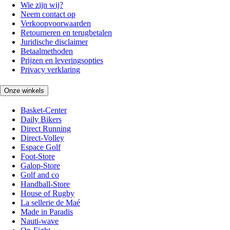
Wie zijn wij?
Neem contact op
Verkoopvoorwaarden
Retourneren en terugbetalen
Juridische disclaimer
Betaalmethoden
Prijzen en leveringsopties
Privacy verklaring
Onze winkels
Basket-Center
Daily Bikers
Direct Running
Direct-Volley
Espace Golf
Foot-Store
Galop-Store
Golf and co
Handball-Store
House of Rugby
La sellerie de Maé
Made in Paradis
Nauti-wave