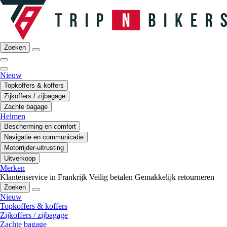
Zoeken
Nieuw
Topkoffers & koffers
Zijkoffers / zijbagage
Zachte bagage
Helmen
Bescherming en comfort
Navigatie en communicatie
Motorrijder-uitrusting
Uitverkoop
Merken
Klantenservice in Frankrijk
Veilig betalen
Gemakkelijk retourneren
Zoeken
Nieuw
Topkoffers & koffers
Zijkoffers / zijbagage
Zachte bagage