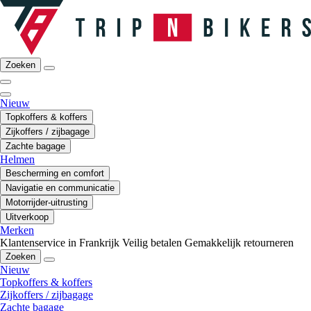
Zoeken
Nieuw
Topkoffers & koffers
Zijkoffers / zijbagage
Zachte bagage
Helmen
Bescherming en comfort
Navigatie en communicatie
Motorrijder-uitrusting
Uitverkoop
Merken
Klantenservice in Frankrijk
Veilig betalen
Gemakkelijk retourneren
Zoeken
Nieuw
Topkoffers & koffers
Zijkoffers / zijbagage
Zachte bagage