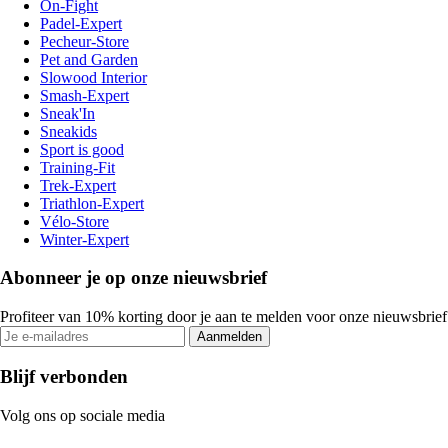
On-Fight
Padel-Expert
Pecheur-Store
Pet and Garden
Slowood Interior
Smash-Expert
Sneak'In
Sneakids
Sport is good
Training-Fit
Trek-Expert
Triathlon-Expert
Vélo-Store
Winter-Expert
Abonneer je op onze nieuwsbrief
Profiteer van 10% korting door je aan te melden voor onze nieuwsbrief
Aanmelden
Blijf verbonden
Volg ons op sociale media