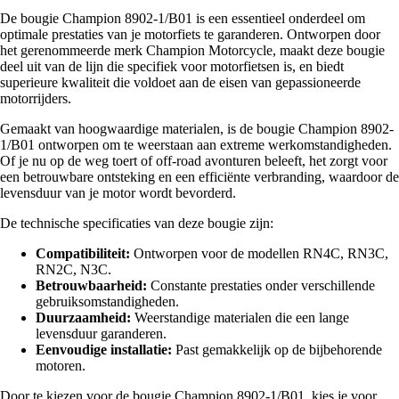
De bougie Champion 8902-1/B01 is een essentieel onderdeel om
optimale prestaties van je motorfiets te garanderen. Ontworpen door
het gerenommeerde merk Champion Motorcycle, maakt deze bougie
deel uit van de lijn die specifiek voor motorfietsen is, en biedt
superieure kwaliteit die voldoet aan de eisen van gepassioneerde
motorrijders.
Gemaakt van hoogwaardige materialen, is de bougie Champion 8902-
1/B01 ontworpen om te weerstaan aan extreme werkomstandigheden.
Of je nu op de weg toert of off-road avonturen beleeft, het zorgt voor
een betrouwbare ontsteking en een efficiënte verbranding, waardoor de
levensduur van je motor wordt bevorderd.
De technische specificaties van deze bougie zijn:
Compatibiliteit:
Ontworpen voor de modellen RN4C, RN3C,
RN2C, N3C.
Betrouwbaarheid:
Constante prestaties onder verschillende
gebruiksomstandigheden.
Duurzaamheid:
Weerstandige materialen die een lange
levensduur garanderen.
Eenvoudige installatie:
Past gemakkelijk op de bijbehorende
motoren.
Door te kiezen voor de bougie Champion 8902-1/B01, kies je voor