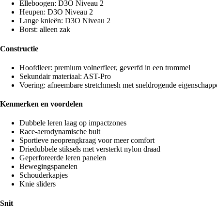
Elleboogen: D3O Niveau 2
Heupen: D3O Niveau 2
Lange knieën: D3O Niveau 2
Borst: alleen zak
Constructie
Hoofdleer: premium volnerfleer, geverfd in een trommel
Sekundair materiaal: AST-Pro
Voering: afneembare stretchmesh met sneldrogende eigenschapp
Kenmerken en voordelen
Dubbele leren laag op impactzones
Race-aerodynamische bult
Sportieve neoprengkraag voor meer comfort
Driedubbele stiksels met versterkt nylon draad
Geperforeerde leren panelen
Bewegingspanelen
Schouderkapjes
Knie sliders
Snit