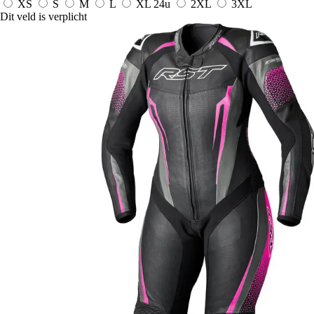
XS
S
M
L
XL
24u
2XL
3XL
Dit veld is verplicht