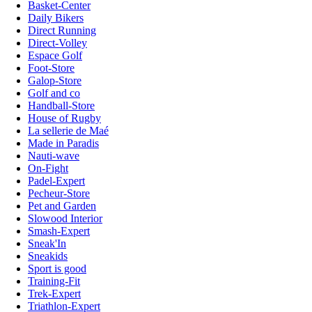
Basket-Center
Daily Bikers
Direct Running
Direct-Volley
Espace Golf
Foot-Store
Galop-Store
Golf and co
Handball-Store
House of Rugby
La sellerie de Maé
Made in Paradis
Nauti-wave
On-Fight
Padel-Expert
Pecheur-Store
Pet and Garden
Slowood Interior
Smash-Expert
Sneak'In
Sneakids
Sport is good
Training-Fit
Trek-Expert
Triathlon-Expert