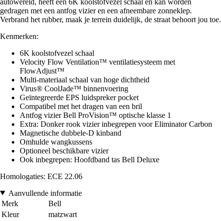
autowereld, heeft een 6K koolstofvezel schaal en kan worden
gedragen met een antfog vizier en een afneembare zonneklep.
Verbrand het rubber, maak je terrein duidelijk, de straat behoort jou toe.
Kenmerken:
6K koolstofvezel schaal
Velocity Flow Ventilation™ ventilatiesysteem met
FlowAdjust™
Multi-materiaal schaal van hoge dichtheid
Virus® CoolJade™ binnenvoering
Geïntegreerde EPS luidspreker pocket
Compatibel met het dragen van een bril
Antfog vizier Bell ProVision™ optische klasse 1
Extra: Donker rook vizier inbegrepen voor Eliminator Carbon
Magnetische dubbele-D kinband
Omhulde wangkussens
Optioneel beschikbare vizier
Ook inbegrepen: Hoofdband tas Bell Deluxe
Homologaties: ECE 22.06
Aanvullende informatie
Merk
Bell
Kleur
matzwart