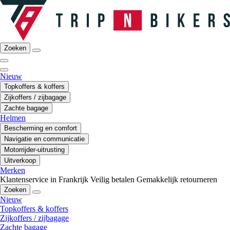
Zoeken
Nieuw
Topkoffers & koffers
Zijkoffers / zijbagage
Zachte bagage
Helmen
Bescherming en comfort
Navigatie en communicatie
Motorrijder-uitrusting
Uitverkoop
Merken
Klantenservice in Frankrijk
Veilig betalen
Gemakkelijk retourneren
Zoeken
Nieuw
Topkoffers & koffers
Zijkoffers / zijbagage
Zachte bagage