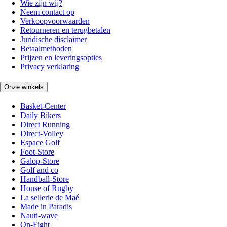
Wie zijn wij?
Neem contact op
Verkoopvoorwaarden
Retourneren en terugbetalen
Juridische disclaimer
Betaalmethoden
Prijzen en leveringsopties
Privacy verklaring
Onze winkels
Basket-Center
Daily Bikers
Direct Running
Direct-Volley
Espace Golf
Foot-Store
Galop-Store
Golf and co
Handball-Store
House of Rugby
La sellerie de Maé
Made in Paradis
Nauti-wave
On-Fight