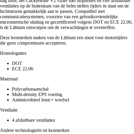
dag door, het Clickrelease V2 vizier met stopnoties en vier afsluitbare
ventilaties op de buitenkant van de helm stellen rijders in staat om de
luchtstroom gemakkelijk aan te passen. Compatibel met
communicatiesystemen, voorzien van een gebruiksvriendelijke
micrometrische sluiting en gecertificeerd volgens DOT en ECE 22.06,
is de Lithium ontworpen om de verwachtingen te overtreffen.
Deze kenmerken maken van de Lithium een must voor motorrijders
die geen compromissen accepteren.
Homologaties
DOT
ECE 22.06
Materiaal
Polycarbonaatschal
Multi-density EPS voering
Antimicrobieel Ionic+ weefsel
Ventilatie
4 afsluitbare ventilaties
Andere technologieën en kenmerken