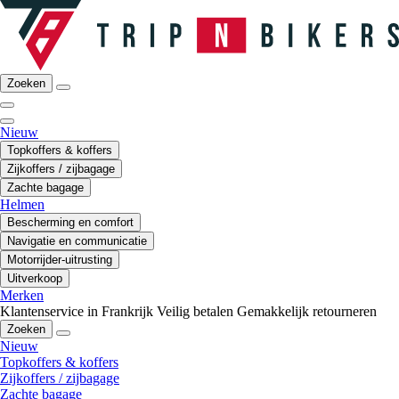
Zoeken
Nieuw
Topkoffers & koffers
Zijkoffers / zijbagage
Zachte bagage
Helmen
Bescherming en comfort
Navigatie en communicatie
Motorrijder-uitrusting
Uitverkoop
Merken
Klantenservice in Frankrijk
Veilig betalen
Gemakkelijk retourneren
Zoeken
Nieuw
Topkoffers & koffers
Zijkoffers / zijbagage
Zachte bagage