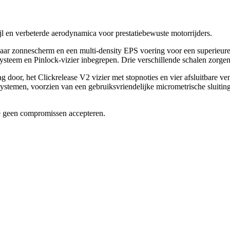
l en verbeterde aerodynamica voor prestatiebewuste motorrijders.
aar zonnescherm en een multi-density EPS voering voor een superieure
ysteem en Pinlock-vizier inbegrepen. Drie verschillende schalen zorge
oor, het Clickrelease V2 vizier met stopnoties en vier afsluitbare venti
stemen, voorzien van een gebruiksvriendelijke micrometrische sluitin
e geen compromissen accepteren.