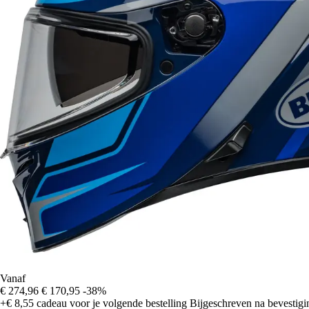
Vanaf
€ 274,96
€ 170,95
-38%
+€ 8,55
cadeau voor je volgende bestelling
Bijgeschreven na bevestigin