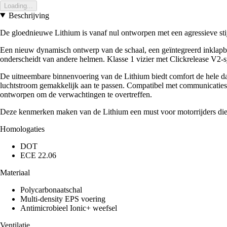
Loading...
Beschrijving
De gloednieuwe Lithium is vanaf nul ontworpen met een agressieve stij
Een nieuw dynamisch ontwerp van de schaal, een geïntegreerd inklapb
onderscheidt van andere helmen. Klasse 1 vizier met Clickrelease V2-s
De uitneembare binnenvoering van de Lithium biedt comfort de hele dag d
luchtstroom gemakkelijk aan te passen. Compatibel met communicatiesy
ontworpen om de verwachtingen te overtreffen.
Deze kenmerken maken van de Lithium een must voor motorrijders di
Homologaties
DOT
ECE 22.06
Materiaal
Polycarbonaatschal
Multi-density EPS voering
Antimicrobieel Ionic+ weefsel
Ventilatie