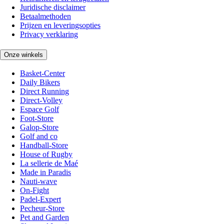
Juridische disclaimer
Betaalmethoden
Prijzen en leveringsopties
Privacy verklaring
Onze winkels
Basket-Center
Daily Bikers
Direct Running
Direct-Volley
Espace Golf
Foot-Store
Galop-Store
Golf and co
Handball-Store
House of Rugby
La sellerie de Maé
Made in Paradis
Nauti-wave
On-Fight
Padel-Expert
Pecheur-Store
Pet and Garden