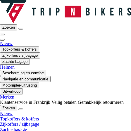
Zoeken
Nieuw
Topkoffers & koffers
Zijkoffers / zijbagage
Zachte bagage
Helmen
Bescherming en comfort
Navigatie en communicatie
Motorrijder-uitrusting
Uitverkoop
Merken
Klantenservice in Frankrijk
Veilig betalen
Gemakkelijk retourneren
Zoeken
Nieuw
Topkoffers & koffers
Zijkoffers / zijbagage
Zachte bagage