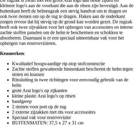
De rugzak is zwart met een groot Arai logo aan beide zijden en
kleinere logo's aan de voorkant die aan de ritsen zijn bevestigd. Aan de
buitenkant heeft de helmrugzak een stevig handvat om te dragen en
ook twee riemen om op de rug te dragen. Haken aan de onderkant
zorgen ervoor dat hij stevig op de grond kan worden gezet. De rugzak
heeft ook twee zijvakken voor het opbergen van accessoires en interne
zachte stoffen panelen om de helm te beschermen en schokken te
absorberen. Daarnaast is er een speciaal uitneembaar vak voor het
opbergen van reservevizieren.
Kenmerken
:
Kwalitatief hoogwaardige rip-stop stofconstructie
Zachte stoffen gewatteerde binnenkant beschermt de helm tegen
stoten en krassen
Ritssluiting in twee richtingen voor eenvoudig gebruik van de
helm
grote Arai logo's op zijkanten
kleine plastic Arai logo's op ritsen
handgreep
2 riemen voor port op de rug
2 externe zijzakken met rits voor accessoires
Speciaal vak voor reservevizier
BUITENMATEN: 37,5 x 27 x 31 cm