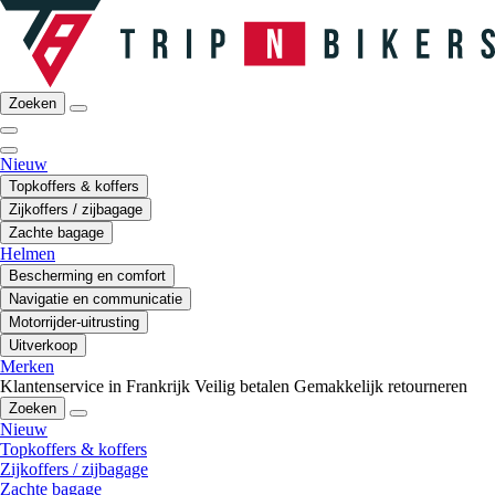
Zoeken
Nieuw
Topkoffers & koffers
Zijkoffers / zijbagage
Zachte bagage
Helmen
Bescherming en comfort
Navigatie en communicatie
Motorrijder-uitrusting
Uitverkoop
Merken
Klantenservice in Frankrijk
Veilig betalen
Gemakkelijk retourneren
Zoeken
Nieuw
Topkoffers & koffers
Zijkoffers / zijbagage
Zachte bagage