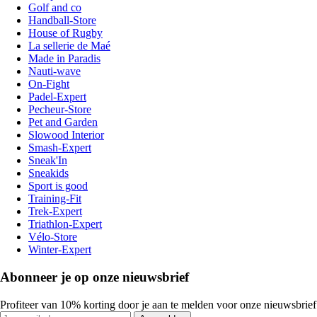
Golf and co
Handball-Store
House of Rugby
La sellerie de Maé
Made in Paradis
Nauti-wave
On-Fight
Padel-Expert
Pecheur-Store
Pet and Garden
Slowood Interior
Smash-Expert
Sneak'In
Sneakids
Sport is good
Training-Fit
Trek-Expert
Triathlon-Expert
Vélo-Store
Winter-Expert
Abonneer je op onze nieuwsbrief
Profiteer van 10% korting door je aan te melden voor onze nieuwsbrief