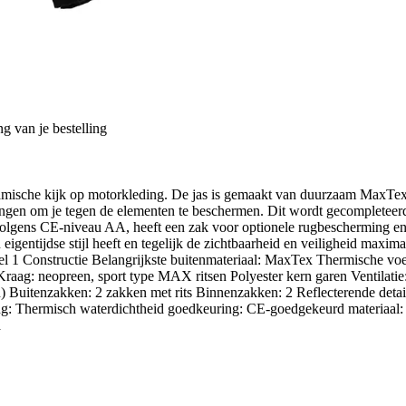
g van je bestelling
 dynamische kijk op motorkleding. De jas is gemaakt van duurzaam MaxTe
ngen om je tegen de elementen te beschermen. Dit wordt gecompleteerd 
volgens CE-niveau AA, heeft een zak voor optionele rugbescherming e
n eigentijdse stijl heeft en tegelijk de zichtbaarheid en veiligheid m
 Constructie Belangrijkste buitenmateriaal: MaxTex Thermische voeri
g: neopreen, sport type MAX ritsen Polyester kern garen Ventilatie: v
) Buitenzakken: 2 zakken met rits Binnenzakken: 2 Reflecterende details
ng: Thermisch waterdichtheid goedkeuring: CE-goedgekeurd materiaal: 
a