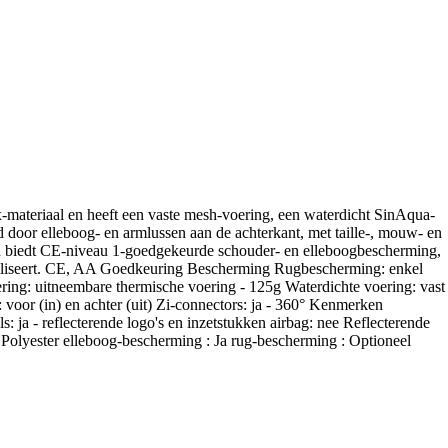
x-materiaal en heeft een vaste mesh-voering, een waterdicht SinAqua-
door elleboog- en armlussen aan de achterkant, met taille-, mouw- en
n biedt CE-niveau 1-goedgekeurde schouder- en elleboogbescherming,
aximaliseert. CE, AA Goedkeuring Bescherming Rugbescherming: enkel
ng: uitneembare thermische voering - 125g Waterdichte voering: vast
oor (in) en achter (uit) Zi-connectors: ja - 360° Kenmerken
: ja - reflecterende logo's en inzetstukken airbag: nee Reflecterende
Polyester elleboog-bescherming : Ja rug-bescherming : Optioneel