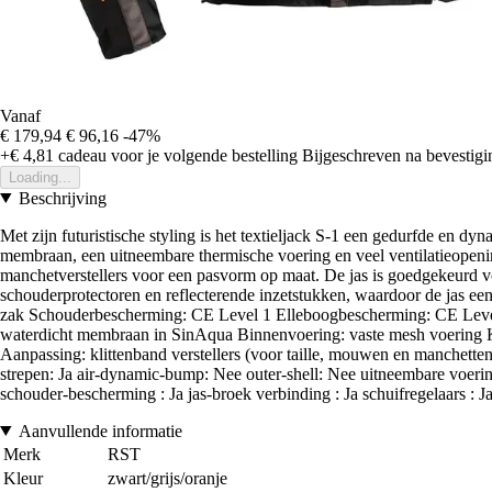
Vanaf
€ 179,94
€ 96,16
-47%
+€ 4,81
cadeau voor je volgende bestelling
Bijgeschreven na bevestigin
Loading...
Beschrijving
Met zijn futuristische styling is het textieljack S-1 een gedurfde en
membraan, een uitneembare thermische voering en veel ventilatieopeni
manchetverstellers voor een pasvorm op maat. De jas is goedgekeurd 
schouderprotectoren en reflecterende inzetstukken, waardoor de jas ee
zak Schouderbescherming: CE Level 1 Elleboogbescherming: CE Level 1
waterdicht membraan in SinAqua Binnenvoering: vaste mesh voering Kraa
Aanpassing: klittenband verstellers (voor taille, mouwen en manchetten
strepen: Ja air-dynamic-bump: Nee outer-shell: Nee uitneembare voeri
schouder-bescherming : Ja jas-broek verbinding : Ja schuifregelaars : J
Aanvullende informatie
Merk
RST
Kleur
zwart/grijs/oranje