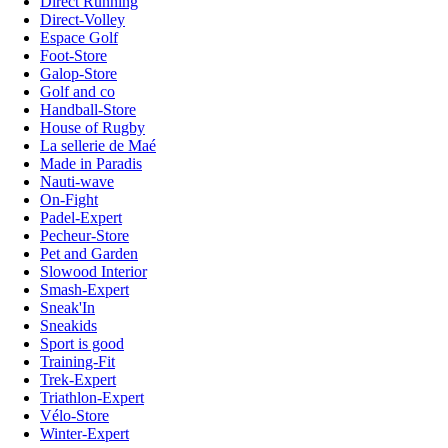
Direct Running
Direct-Volley
Espace Golf
Foot-Store
Galop-Store
Golf and co
Handball-Store
House of Rugby
La sellerie de Maé
Made in Paradis
Nauti-wave
On-Fight
Padel-Expert
Pecheur-Store
Pet and Garden
Slowood Interior
Smash-Expert
Sneak'In
Sneakids
Sport is good
Training-Fit
Trek-Expert
Triathlon-Expert
Vélo-Store
Winter-Expert