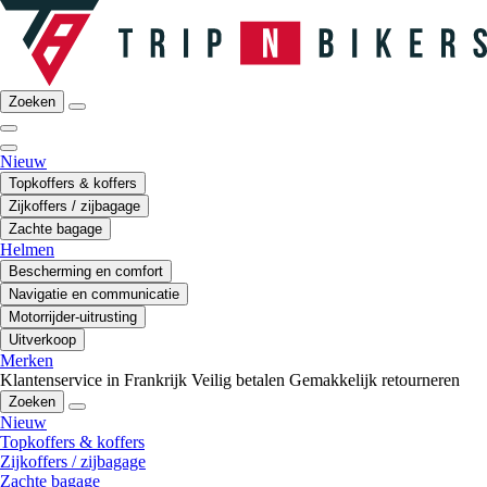
Zoeken
Nieuw
Topkoffers & koffers
Zijkoffers / zijbagage
Zachte bagage
Helmen
Bescherming en comfort
Navigatie en communicatie
Motorrijder-uitrusting
Uitverkoop
Merken
Klantenservice in Frankrijk
Veilig betalen
Gemakkelijk retourneren
Zoeken
Nieuw
Topkoffers & koffers
Zijkoffers / zijbagage
Zachte bagage