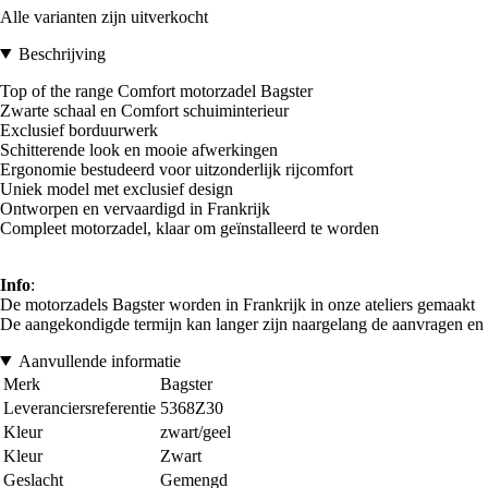
Alle varianten zijn uitverkocht
Beschrijving
Top of the range Comfort motorzadel Bagster
Zwarte schaal en Comfort schuiminterieur
Exclusief borduurwerk
Schitterende look en mooie afwerkingen
Ergonomie bestudeerd voor uitzonderlijk rijcomfort
Uniek model met exclusief design
Ontworpen en vervaardigd in Frankrijk
Compleet motorzadel, klaar om geïnstalleerd te worden
Info
:
De motorzadels Bagster worden in Frankrijk in onze ateliers gemaakt
De aangekondigde termijn kan langer zijn naargelang de aanvragen en de
Aanvullende informatie
Merk
Bagster
Leveranciersreferentie
5368Z30
Kleur
zwart/geel
Kleur
Zwart
Geslacht
Gemengd