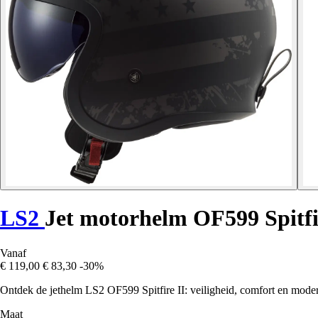
LS2
Jet motorhelm OF599 Spitfi
Vanaf
€ 119,00
€ 83,30
-30%
Ontdek de jethelm LS2 OF599 Spitfire II: veiligheid, comfort en moder
Maat