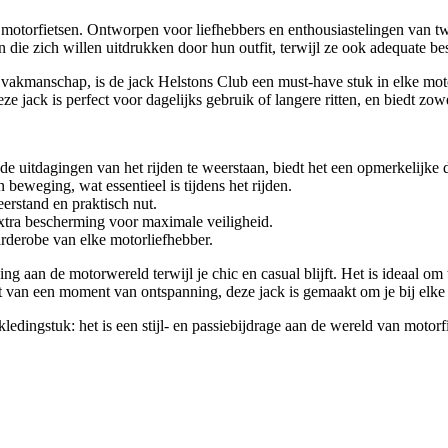
motorfietsen. Ontworpen voor liefhebbers en enthousiastelingen van twe
en die zich willen uitdrukken door hun outfit, terwijl ze ook adequate b
 vakmanschap, is de jack Helstons Club een must-have stuk in elke mot
 jack is perfect voor dagelijks gebruik of langere ritten, en biedt zowel 
e uitdagingen van het rijden te weerstaan, biedt het een opmerkelijke
beweging, wat essentieel is tijdens het rijden.
rstand en praktisch nut.
tra bescherming voor maximale veiligheid.
arderobe van elke motorliefhebber.
g aan de motorwereld terwijl je chic en casual blijft. Het is ideaal om 
t van een moment van ontspanning, deze jack is gemaakt om je bij elke 
edingstuk: het is een stijl- en passiebijdrage aan de wereld van motorf