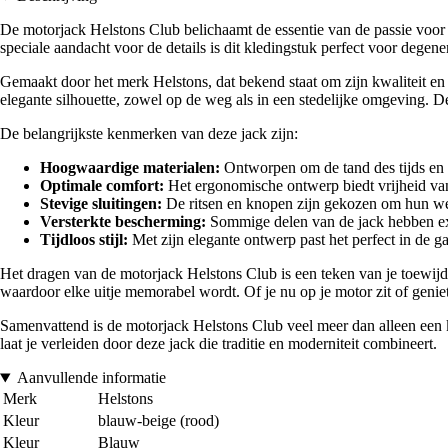
De motorjack Helstons Club belichaamt de essentie van de passie voor 
speciale aandacht voor de details is dit kledingstuk perfect voor degen
Gemaakt door het merk Helstons, dat bekend staat om zijn kwaliteit en
elegante silhouette, zowel op de weg als in een stedelijke omgeving. Deze
De belangrijkste kenmerken van deze jack zijn:
Hoogwaardige materialen:
Ontworpen om de tand des tijds en d
Optimale comfort:
Het ergonomische ontwerp biedt vrijheid van 
Stevige sluitingen:
De ritsen en knopen zijn gekozen om hun wee
Versterkte bescherming:
Sommige delen van de jack hebben ex
Tijdloos stijl:
Met zijn elegante ontwerp past het perfect in de g
Het dragen van de motorjack Helstons Club is een teken van je toewijdin
waardoor elke uitje memorabel wordt. Of je nu op je motor zit of genie
Samenvattend is de motorjack Helstons Club veel meer dan alleen een kl
laat je verleiden door deze jack die traditie en moderniteit combineert.
Aanvullende informatie
Merk
Helstons
Kleur
blauw-beige (rood)
Kleur
Blauw