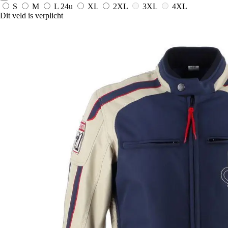
S
M
L
24u
XL
2XL
3XL
4XL
Dit veld is verplicht