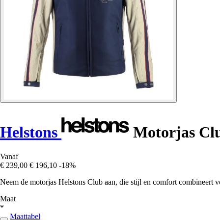
Helstons
Motorjas Cl
Vanaf
€ 239,00
€ 196,10
-18%
Neem de motorjas Helstons Club aan, die stijl en comfort combineert vo
Maat
*
Maattabel