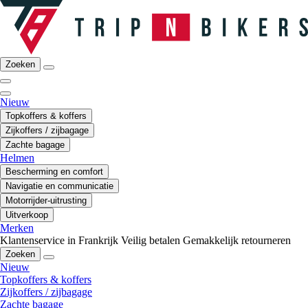
Zoeken
Nieuw
Topkoffers & koffers
Zijkoffers / zijbagage
Zachte bagage
Helmen
Bescherming en comfort
Navigatie en communicatie
Motorrijder-uitrusting
Uitverkoop
Merken
Klantenservice in Frankrijk
Veilig betalen
Gemakkelijk retourneren
Zoeken
Nieuw
Topkoffers & koffers
Zijkoffers / zijbagage
Zachte bagage