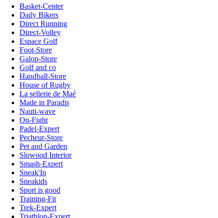
Basket-Center
Daily Bikers
Direct Running
Direct-Volley
Espace Golf
Foot-Store
Galop-Store
Golf and co
Handball-Store
House of Rugby
La sellerie de Maé
Made in Paradis
Nauti-wave
On-Fight
Padel-Expert
Pecheur-Store
Pet and Garden
Slowood Interior
Smash-Expert
Sneak'In
Sneakids
Sport is good
Training-Fit
Trek-Expert
Triathlon-Expert