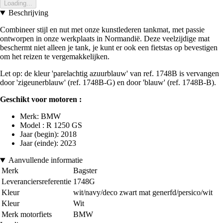
Loading...
Beschrijving
Combineer stijl en nut met onze kunstlederen tankmat, met passie
ontworpen in onze werkplaats in Normandië. Deze veelzijdige mat
beschermt niet alleen je tank, je kunt er ook een fietstas op bevestigen
om het reizen te vergemakkelijken.
Let op: de kleur 'parelachtig azuurblauw' van ref. 1748B is vervangen
door 'zigeunerblauw' (ref. 1748B-G) en door 'blauw' (ref. 1748B-B).
Geschikt voor motoren :
Merk: BMW
Model : R 1250 GS
Jaar (begin): 2018
Jaar (einde): 2023
Aanvullende informatie
Merk
Bagster
Leveranciersreferentie
1748G
Kleur
wit/navy/deco zwart mat generfd/persico/wit
Kleur
Wit
Merk motorfiets
BMW