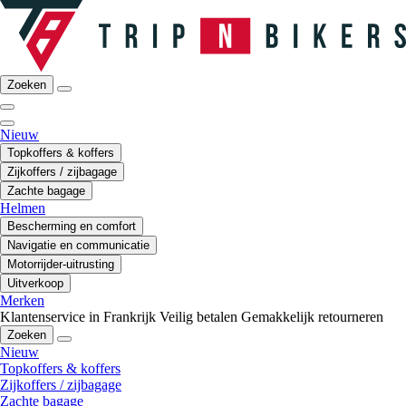
Zoeken
Nieuw
Topkoffers & koffers
Zijkoffers / zijbagage
Zachte bagage
Helmen
Bescherming en comfort
Navigatie en communicatie
Motorrijder-uitrusting
Uitverkoop
Merken
Klantenservice in Frankrijk
Veilig betalen
Gemakkelijk retourneren
Zoeken
Nieuw
Topkoffers & koffers
Zijkoffers / zijbagage
Zachte bagage