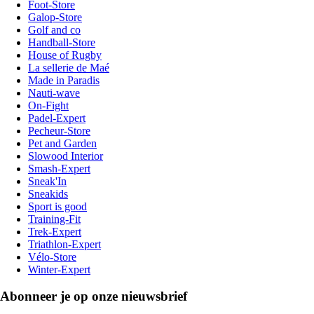
Foot-Store
Galop-Store
Golf and co
Handball-Store
House of Rugby
La sellerie de Maé
Made in Paradis
Nauti-wave
On-Fight
Padel-Expert
Pecheur-Store
Pet and Garden
Slowood Interior
Smash-Expert
Sneak'In
Sneakids
Sport is good
Training-Fit
Trek-Expert
Triathlon-Expert
Vélo-Store
Winter-Expert
Abonneer je op onze nieuwsbrief