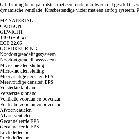
GT Touring helm par uitstek met een modern ontwerp dat geschikt is vo
dynamische ventilatie. Krasbestendige vizier met een antfog-systeem, 
MAAATERIAL
CARBON
GEWICHT
1400 (±50 g)
ECE 22.06
GOEDKEURING
Noodontgrendelingssysteem
Noodontgrendelingssysteem
Micro-metalen sluiting
Micro-metalen sluiting
Meervoudige densiteit EPS
Meervoudige densiteit EPS
Versterkte kinband
Versterkte kinband
Ventilatie vooraan en bovenaan
Ventilatie vooraan en bovenaan
Afvoerventielen
Afvoerventielen
Gecanneleerde EPS
Gecanneleerde EPS
Luchtdeflector
Luchtdeflector