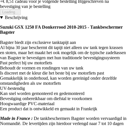
+€ 8,51
cadeau voor je volgende bestelling
Bijgeschreven na
bevestiging van je bestelling
Loading...
Beschrijving
Suzuki GSX 1250 FA Donkerrood 2010-2015 - Tankbeschermer
Bagster
Bagster biedt zijn exclusieve tanktapijt aan
Al bijna 30 jaar beschermt dit tapijt niet alleen uw tank tegen krassen
en stoten, maar het maakt het ook mogelijk om de typische zadeltassen
van Bagster te bevestigen met hun traditionele bevestigingssysteem
Past perfect bij uw motorfiets
Behoudt de vormen en rondingen van uw tank
Is discreet met de kleur die het beste bij uw motorfiets past
Gemakkelijk in onderhoud, kan worden gereinigd onder dezelfde
omstandigheden als uw motorfiets
UV-bestendig
Kan snel worden gemonteerd en gedemonteerd
Bevestiging onbereikbaar om diefstal te voorkomen
Hoogwaardige PVC-materiaal
Een product dat is ontwikkeld en gemaakt in Frankrijk
Made in France :
De tankbeschermers Bagster worden vervaardigd in
Normandië. De levertijden zijn hierdoor verlengd naar 7 tot 10 dagen