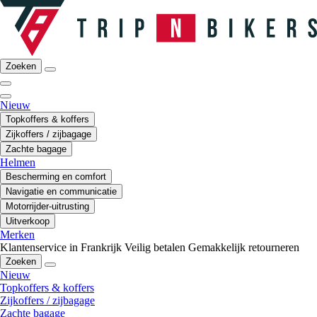
Zoeken
Nieuw
Topkoffers & koffers
Zijkoffers / zijbagage
Zachte bagage
Helmen
Bescherming en comfort
Navigatie en communicatie
Motorrijder-uitrusting
Uitverkoop
Merken
Klantenservice in Frankrijk
Veilig betalen
Gemakkelijk retourneren
Zoeken
Nieuw
Topkoffers & koffers
Zijkoffers / zijbagage
Zachte bagage