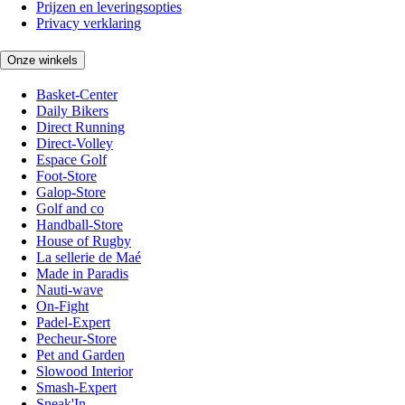
Prijzen en leveringsopties
Privacy verklaring
Onze winkels
Basket-Center
Daily Bikers
Direct Running
Direct-Volley
Espace Golf
Foot-Store
Galop-Store
Golf and co
Handball-Store
House of Rugby
La sellerie de Maé
Made in Paradis
Nauti-wave
On-Fight
Padel-Expert
Pecheur-Store
Pet and Garden
Slowood Interior
Smash-Expert
Sneak'In