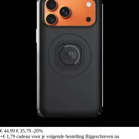
€ 44,99
€ 35,79
-20%
+€ 1,79
cadeau voor je volgende bestelling
Bijgeschreven na