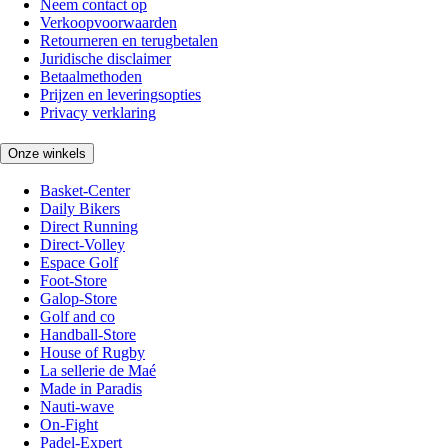
Neem contact op
Verkoopvoorwaarden
Retourneren en terugbetalen
Juridische disclaimer
Betaalmethoden
Prijzen en leveringsopties
Privacy verklaring
Onze winkels
Basket-Center
Daily Bikers
Direct Running
Direct-Volley
Espace Golf
Foot-Store
Galop-Store
Golf and co
Handball-Store
House of Rugby
La sellerie de Maé
Made in Paradis
Nauti-wave
On-Fight
Padel-Expert