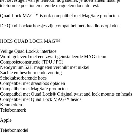
het bevestigen van je telefoon nog sneller, je hoeft alleen maar je
telefoon te positioneren en de magneten doen de rest.
Quad Lock MAG™ is ook compatibel met MagSafe producten.
De Quad Lock® hoesjes zijn compatibel met draadloos opladen.
HOES QUAD LOCK MAG™
Veilige Quad Lock® interface
Wordt geleverd met een zwart geïnstalleerde MAG steun
Composietconstructie (TPU / PC)
Neodymium 52H magneten verchikt met nikkel
Zachte en beschermende voering
Schokabsorberende hoes
Compatibel met draadloos opladen
Compatibel met MagSafe producten
Compatibel met Quad Lock® Original twist and lock mounts en heads
Compatibel met Quad Lock MAG™ heads
Kenmerken
Telefoonmerk
Apple
Telefoonmodel