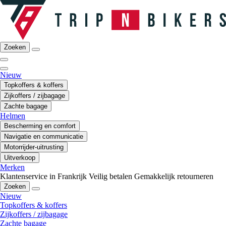
Zoeken
Nieuw
Topkoffers & koffers
Zijkoffers / zijbagage
Zachte bagage
Helmen
Bescherming en comfort
Navigatie en communicatie
Motorrijder-uitrusting
Uitverkoop
Merken
Klantenservice in Frankrijk
Veilig betalen
Gemakkelijk retourneren
Zoeken
Nieuw
Topkoffers & koffers
Zijkoffers / zijbagage
Zachte bagage