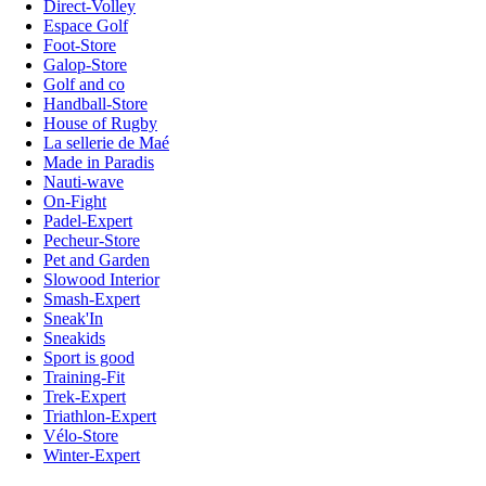
Direct-Volley
Espace Golf
Foot-Store
Galop-Store
Golf and co
Handball-Store
House of Rugby
La sellerie de Maé
Made in Paradis
Nauti-wave
On-Fight
Padel-Expert
Pecheur-Store
Pet and Garden
Slowood Interior
Smash-Expert
Sneak'In
Sneakids
Sport is good
Training-Fit
Trek-Expert
Triathlon-Expert
Vélo-Store
Winter-Expert