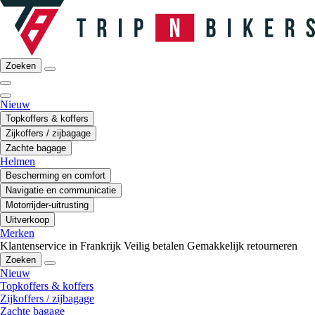
Zoeken
Nieuw
Topkoffers & koffers
Zijkoffers / zijbagage
Zachte bagage
Helmen
Bescherming en comfort
Navigatie en communicatie
Motorrijder-uitrusting
Uitverkoop
Merken
Klantenservice in Frankrijk
Veilig betalen
Gemakkelijk retourneren
Zoeken
Nieuw
Topkoffers & koffers
Zijkoffers / zijbagage
Zachte bagage