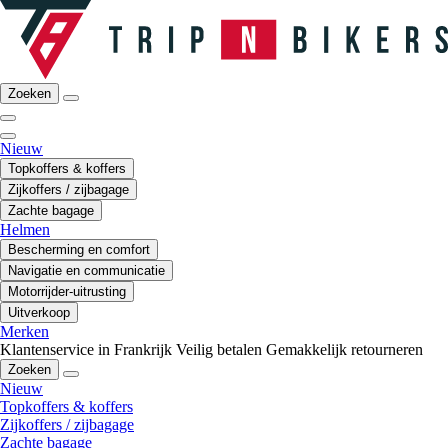
Zoeken
Nieuw
Topkoffers & koffers
Zijkoffers / zijbagage
Zachte bagage
Helmen
Bescherming en comfort
Navigatie en communicatie
Motorrijder-uitrusting
Uitverkoop
Merken
Klantenservice in Frankrijk
Veilig betalen
Gemakkelijk retourneren
Zoeken
Nieuw
Topkoffers & koffers
Zijkoffers / zijbagage
Zachte bagage