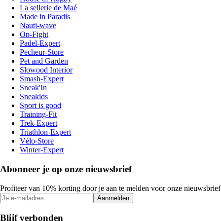
La sellerie de Maé
Made in Paradis
Nauti-wave
On-Fight
Padel-Expert
Pecheur-Store
Pet and Garden
Slowood Interior
Smash-Expert
Sneak'In
Sneakids
Sport is good
Training-Fit
Trek-Expert
Triathlon-Expert
Vélo-Store
Winter-Expert
Abonneer je op onze nieuwsbrief
Profiteer van 10% korting door je aan te melden voor onze nieuwsbrief
Aanmelden
Blijf verbonden