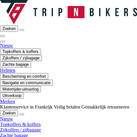
Zoeken
Nieuw
Topkoffers & koffers
Zijkoffers / zijbagage
Zachte bagage
Helmen
Bescherming en comfort
Navigatie en communicatie
Motorrijder-uitrusting
Uitverkoop
Merken
Klantenservice in Frankrijk
Veilig betalen
Gemakkelijk retourneren
Zoeken
Nieuw
Topkoffers & koffers
Zijkoffers / zijbagage
Zachte bagage