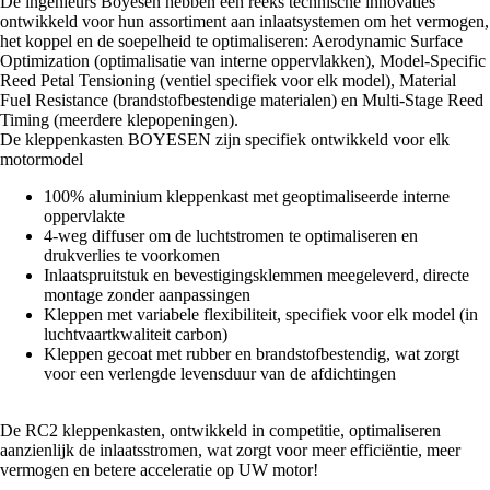
De ingenieurs Boyesen hebben een reeks technische innovaties
ontwikkeld voor hun assortiment aan inlaatsystemen om het vermogen,
het koppel en de soepelheid te optimaliseren: Aerodynamic Surface
Optimization (optimalisatie van interne oppervlakken), Model-Specific
Reed Petal Tensioning (ventiel specifiek voor elk model), Material
Fuel Resistance (brandstofbestendige materialen) en Multi-Stage Reed
Timing (meerdere klepopeningen).
De kleppenkasten BOYESEN zijn specifiek ontwikkeld voor elk
motormodel
100% aluminium kleppenkast met geoptimaliseerde interne
oppervlakte
4-weg diffuser om de luchtstromen te optimaliseren en
drukverlies te voorkomen
Inlaatspruitstuk en bevestigingsklemmen meegeleverd, directe
montage zonder aanpassingen
Kleppen met variabele flexibiliteit, specifiek voor elk model (in
luchtvaartkwaliteit carbon)
Kleppen gecoat met rubber en brandstofbestendig, wat zorgt
voor een verlengde levensduur van de afdichtingen
De RC2 kleppenkasten, ontwikkeld in competitie, optimaliseren
aanzienlijk de inlaatsstromen, wat zorgt voor meer efficiëntie, meer
vermogen en betere acceleratie op UW motor!