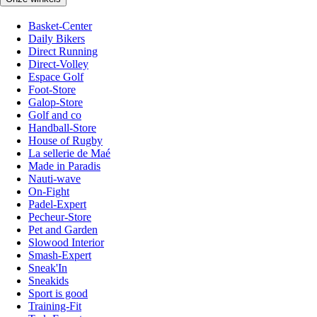
Basket-Center
Daily Bikers
Direct Running
Direct-Volley
Espace Golf
Foot-Store
Galop-Store
Golf and co
Handball-Store
House of Rugby
La sellerie de Maé
Made in Paradis
Nauti-wave
On-Fight
Padel-Expert
Pecheur-Store
Pet and Garden
Slowood Interior
Smash-Expert
Sneak'In
Sneakids
Sport is good
Training-Fit