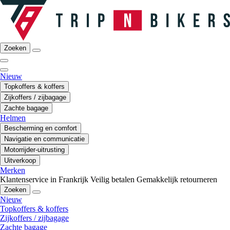
Zoeken
Nieuw
Topkoffers & koffers
Zijkoffers / zijbagage
Zachte bagage
Helmen
Bescherming en comfort
Navigatie en communicatie
Motorrijder-uitrusting
Uitverkoop
Merken
Klantenservice in Frankrijk
Veilig betalen
Gemakkelijk retourneren
Zoeken
Nieuw
Topkoffers & koffers
Zijkoffers / zijbagage
Zachte bagage