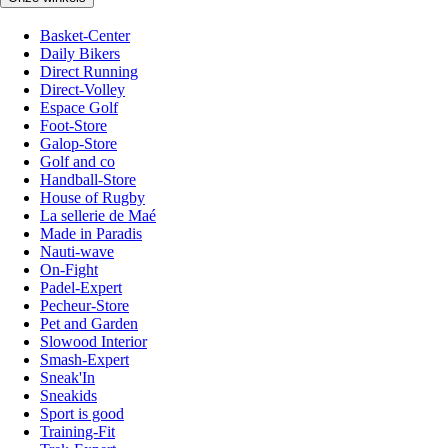
Basket-Center
Daily Bikers
Direct Running
Direct-Volley
Espace Golf
Foot-Store
Galop-Store
Golf and co
Handball-Store
House of Rugby
La sellerie de Maé
Made in Paradis
Nauti-wave
On-Fight
Padel-Expert
Pecheur-Store
Pet and Garden
Slowood Interior
Smash-Expert
Sneak'In
Sneakids
Sport is good
Training-Fit