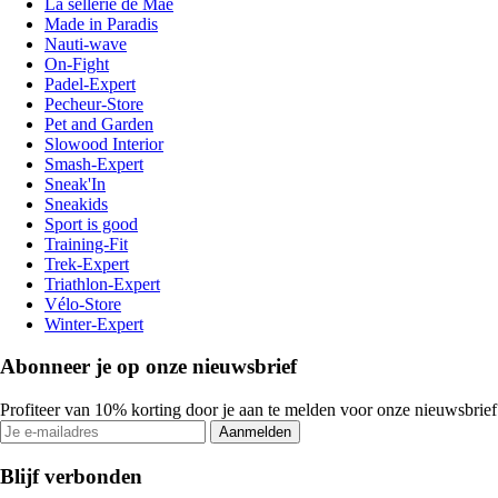
La sellerie de Maé
Made in Paradis
Nauti-wave
On-Fight
Padel-Expert
Pecheur-Store
Pet and Garden
Slowood Interior
Smash-Expert
Sneak'In
Sneakids
Sport is good
Training-Fit
Trek-Expert
Triathlon-Expert
Vélo-Store
Winter-Expert
Abonneer je op onze nieuwsbrief
Profiteer van 10% korting door je aan te melden voor onze nieuwsbrief
Aanmelden
Blijf verbonden