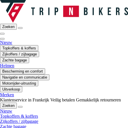
Zoeken
Nieuw
Topkoffers & koffers
Zijkoffers / zijbagage
Zachte bagage
Helmen
Bescherming en comfort
Navigatie en communicatie
Motorrijder-uitrusting
Uitverkoop
Merken
Klantenservice in Frankrijk
Veilig betalen
Gemakkelijk retourneren
Zoeken
Nieuw
Topkoffers & koffers
Zijkoffers / zijbagage
Zachte bagage