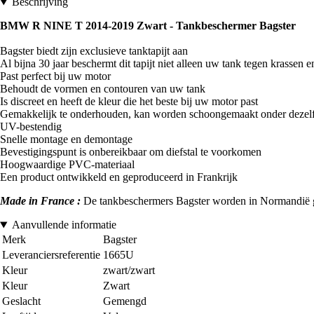
Beschrijving
BMW R NINE T 2014-2019 Zwart -
Tankbeschermer Bagster
Bagster biedt zijn exclusieve tanktapijt aan
Al bijna 30 jaar beschermt dit tapijt niet alleen uw tank tegen krasse
Past perfect bij uw motor
Behoudt de vormen en contouren van uw tank
Is discreet en heeft de kleur die het beste bij uw motor past
Gemakkelijk te onderhouden, kan worden schoongemaakt onder dezel
UV-bestendig
Snelle montage en demontage
Bevestigingspunt is onbereikbaar om diefstal te voorkomen
Hoogwaardige PVC-materiaal
Een product ontwikkeld en geproduceerd in Frankrijk
Made in France :
De tankbeschermers Bagster worden in Normandië gema
Aanvullende informatie
Merk
Bagster
Leveranciersreferentie
1665U
Kleur
zwart/zwart
Kleur
Zwart
Geslacht
Gemengd