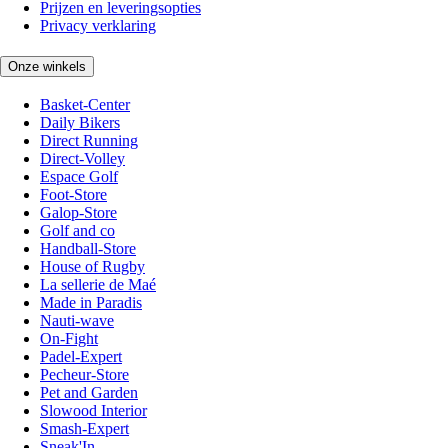
Prijzen en leveringsopties
Privacy verklaring
Onze winkels
Basket-Center
Daily Bikers
Direct Running
Direct-Volley
Espace Golf
Foot-Store
Galop-Store
Golf and co
Handball-Store
House of Rugby
La sellerie de Maé
Made in Paradis
Nauti-wave
On-Fight
Padel-Expert
Pecheur-Store
Pet and Garden
Slowood Interior
Smash-Expert
Sneak'In