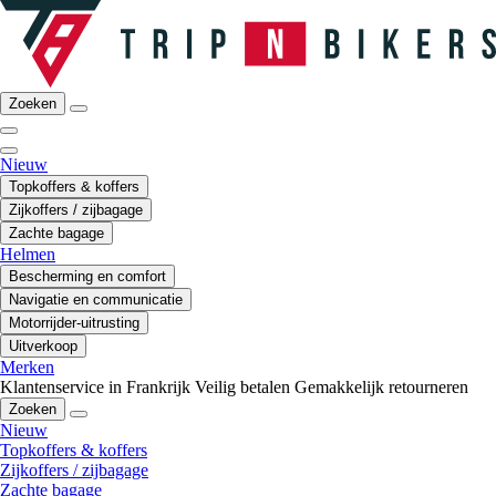
Zoeken
Nieuw
Topkoffers & koffers
Zijkoffers / zijbagage
Zachte bagage
Helmen
Bescherming en comfort
Navigatie en communicatie
Motorrijder-uitrusting
Uitverkoop
Merken
Klantenservice in Frankrijk
Veilig betalen
Gemakkelijk retourneren
Zoeken
Nieuw
Topkoffers & koffers
Zijkoffers / zijbagage
Zachte bagage