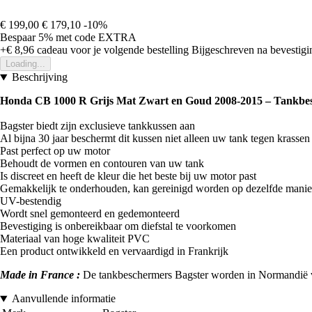
€ 199,00
€ 179,10
-10%
Bespaar 5%
met code
EXTRA
+€ 8,96
cadeau voor je volgende bestelling
Bijgeschreven na bevestigin
Loading...
Beschrijving
Honda CB 1000 R Grijs Mat Zwart en Goud 2008-2015 – Tankbe
Bagster biedt zijn exclusieve tankkussen aan
Al bijna 30 jaar beschermt dit kussen niet alleen uw tank tegen krasse
Past perfect op uw motor
Behoudt de vormen en contouren van uw tank
Is discreet en heeft de kleur die het beste bij uw motor past
Gemakkelijk te onderhouden, kan gereinigd worden op dezelfde manie
UV-bestendig
Wordt snel gemonteerd en gedemonteerd
Bevestiging is onbereikbaar om diefstal te voorkomen
Materiaal van hoge kwaliteit PVC
Een product ontwikkeld en vervaardigd in Frankrijk
Made in France :
De tankbeschermers Bagster worden in Normandië verv
Aanvullende informatie