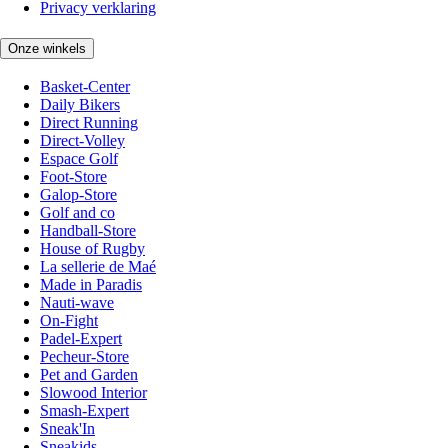
Privacy verklaring
Onze winkels
Basket-Center
Daily Bikers
Direct Running
Direct-Volley
Espace Golf
Foot-Store
Galop-Store
Golf and co
Handball-Store
House of Rugby
La sellerie de Maé
Made in Paradis
Nauti-wave
On-Fight
Padel-Expert
Pecheur-Store
Pet and Garden
Slowood Interior
Smash-Expert
Sneak'In
Sneakids