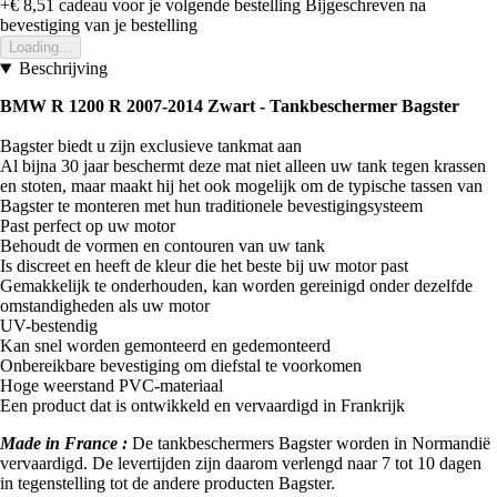
+€ 8,51
cadeau voor je volgende bestelling
Bijgeschreven na
bevestiging van je bestelling
Loading...
Beschrijving
BMW R 1200 R 2007-2014 Zwart -
Tankbeschermer Bagster
Bagster biedt u zijn exclusieve tankmat aan
Al bijna 30 jaar beschermt deze mat niet alleen uw tank tegen krassen
en stoten, maar maakt hij het ook mogelijk om de typische tassen van
Bagster te monteren met hun traditionele bevestigingsysteem
Past perfect op uw motor
Behoudt de vormen en contouren van uw tank
Is discreet en heeft de kleur die het beste bij uw motor past
Gemakkelijk te onderhouden, kan worden gereinigd onder dezelfde
omstandigheden als uw motor
UV-bestendig
Kan snel worden gemonteerd en gedemonteerd
Onbereikbare bevestiging om diefstal te voorkomen
Hoge weerstand PVC-materiaal
Een product dat is ontwikkeld en vervaardigd in Frankrijk
Made in France :
De tankbeschermers Bagster worden in Normandië
vervaardigd. De levertijden zijn daarom verlengd naar 7 tot 10 dagen
in tegenstelling tot de andere producten Bagster.