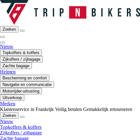
Zoeken
Nieuw
Topkoffers & koffers
Zijkoffers / zijbagage
Zachte bagage
Helmen
Bescherming en comfort
Navigatie en communicatie
Motorrijder-uitrusting
Uitverkoop
Merken
Klantenservice in Frankrijk
Veilig betalen
Gemakkelijk retourneren
Zoeken
Nieuw
Topkoffers & koffers
Zijkoffers / zijbagage
Zachte bagage