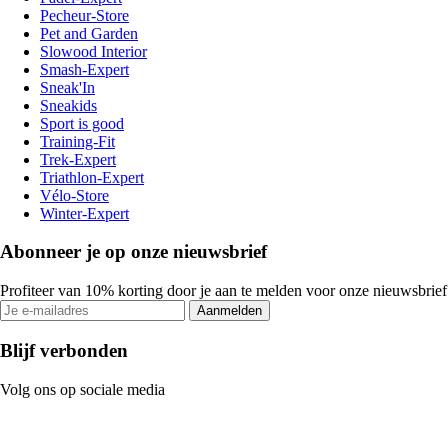
Pecheur-Store
Pet and Garden
Slowood Interior
Smash-Expert
Sneak'In
Sneakids
Sport is good
Training-Fit
Trek-Expert
Triathlon-Expert
Vélo-Store
Winter-Expert
Abonneer je op onze nieuwsbrief
Profiteer van 10% korting door je aan te melden voor onze nieuwsbrief
Aanmelden
Blijf verbonden
Volg ons op sociale media