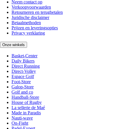
Neem contact op
Verkoopvoorwaarden
Retourneren en terugbetalen
Juridische disclaimer
Betaalmethoden
Prijzen en leveringsopties
Privacy verklaring
Onze winkels
Basket-Center
Daily Bikers
Direct Running
Direct-Volley
Espace Golf
Foot-Store
Galop-Store
Golf and co
Handball-Store
House of Rugby
La sellerie de Maé
Made in Paradis
Nauti-wave
On-Fight
Padel-Expert