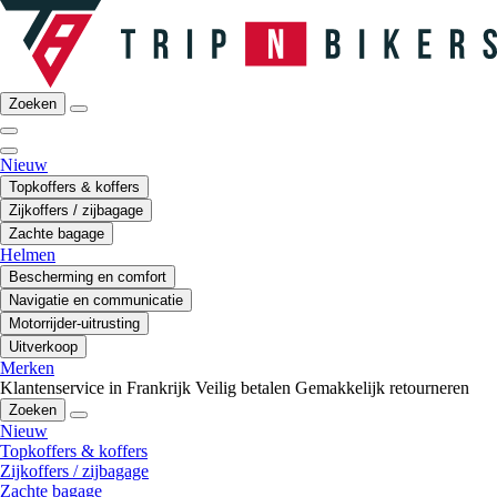
Zoeken
Nieuw
Topkoffers & koffers
Zijkoffers / zijbagage
Zachte bagage
Helmen
Bescherming en comfort
Navigatie en communicatie
Motorrijder-uitrusting
Uitverkoop
Merken
Klantenservice in Frankrijk
Veilig betalen
Gemakkelijk retourneren
Zoeken
Nieuw
Topkoffers & koffers
Zijkoffers / zijbagage
Zachte bagage