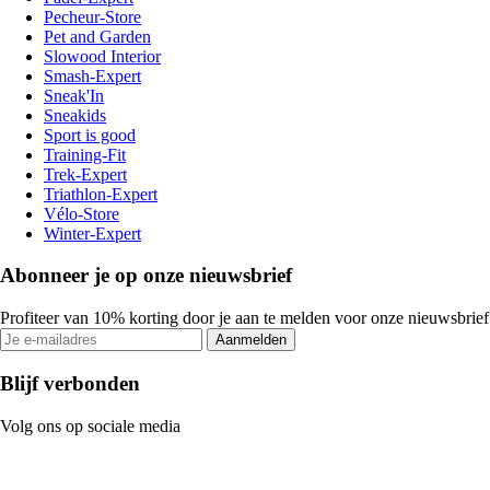
Pecheur-Store
Pet and Garden
Slowood Interior
Smash-Expert
Sneak'In
Sneakids
Sport is good
Training-Fit
Trek-Expert
Triathlon-Expert
Vélo-Store
Winter-Expert
Abonneer je op onze nieuwsbrief
Profiteer van 10% korting door je aan te melden voor onze nieuwsbrief
Aanmelden
Blijf verbonden
Volg ons op sociale media