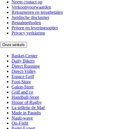
Neem contact op
Verkoopvoorwaarden
Retourneren en terugbetalen
Juridische disclaimer
Betaalmethoden
Prijzen en leveringsopties
Privacy verklaring
Onze winkels
Basket-Center
Daily Bikers
Direct Running
Direct-Volley
Espace Golf
Foot-Store
Galop-Store
Golf and co
Handball-Store
House of Rugby
La sellerie de Maé
Made in Paradis
Nauti-wave
On-Fight
Padel-Expert