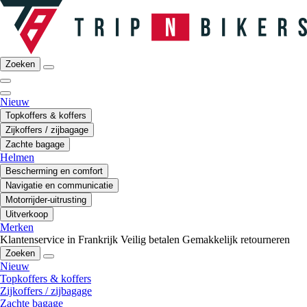
Zoeken
Nieuw
Topkoffers & koffers
Zijkoffers / zijbagage
Zachte bagage
Helmen
Bescherming en comfort
Navigatie en communicatie
Motorrijder-uitrusting
Uitverkoop
Merken
Klantenservice in Frankrijk
Veilig betalen
Gemakkelijk retourneren
Zoeken
Nieuw
Topkoffers & koffers
Zijkoffers / zijbagage
Zachte bagage